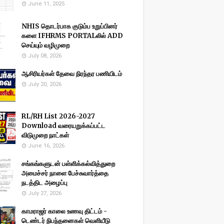
June 11, 2025
NHIS தொடர்பாக குடும்ப உறுப்பினர்
களை IFHRMS PORTALலில் ADD
செய்யும் வழிமுறை
July 08, 2026
ஆசிரியர்கள் தேவை நிரந்தர பணியிடம்
July 20, 2026
RL/RH List 2026-2027
Download வரையறுக்கப்பட்ட
விடுமுறை நாட்கள்
June 16, 2026
சங்கங்களுடன் பள்ளிக்கல்வித்துறை
அமைச்சர் நாளை பேச்சுவார்த்தை
நடத்திட அழைப்பு
July 27, 2026
காமராஜர் காலை உணவு திட்டம் -
டெண்டர் நிபந்தனைகள் வெளியீடு