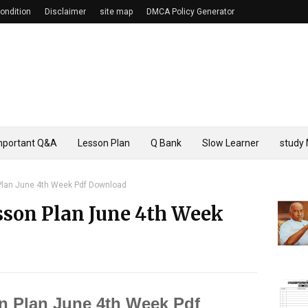
ondition
Disclaimer
site map
DMCA Policy Generator
mportant Q&A
Lesson Plan
Q Bank
Slow Learner
study 
 Plan June 4th Week Pdf Download
sson Plan June 4th Week
n Plan June 4th Week Pdf