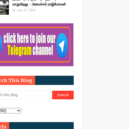
மாறுகிறது - அமைச்சர் ராஜ்மோகன்
July 21, 2026
rch This Blog
els