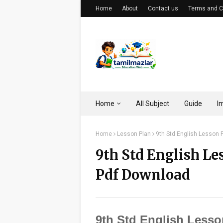
Home
About
Contact us
Terms and C
Home
All Subject
Guide
I
Home
Lesson Plan
9th Std English Lesson
9th Std English Le
Pdf Download
9th Std English Lesso