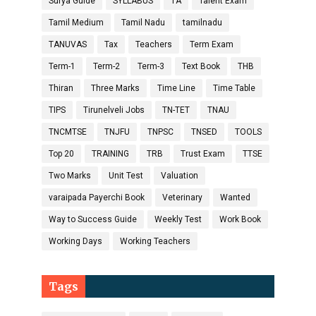
Surya Guide
SYLLABUS
TA
Talent Exam
Tamil Medium
Tamil Nadu
tamilnadu
TANUVAS
Tax
Teachers
Term Exam
Term-1
Term-2
Term-3
Text Book
THB
Thiran
Three Marks
Time Line
Time Table
TIPS
Tirunelveli Jobs
TN-TET
TNAU
TNCMTSE
TNJFU
TNPSC
TNSED
TOOLS
Top 20
TRAINING
TRB
Trust Exam
TTSE
Two Marks
Unit Test
Valuation
varaipada Payerchi Book
Veterinary
Wanted
Way to Success Guide
Weekly Test
Work Book
Working Days
Working Teachers
Tags