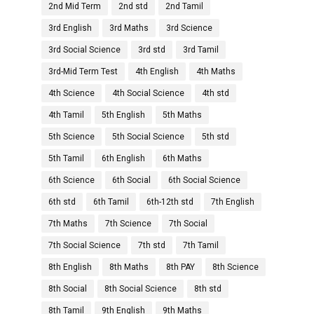
2nd Mid Term
2nd std
2nd Tamil
3rd English
3rd Maths
3rd Science
3rd Social Science
3rd std
3rd Tamil
3rd-Mid Term Test
4th English
4th Maths
4th Science
4th Social Science
4th std
4th Tamil
5th English
5th Maths
5th Science
5th Social Science
5th std
5th Tamil
6th English
6th Maths
6th Science
6th Social
6th Social Science
6th std
6th Tamil
6th-12th std
7th English
7th Maths
7th Science
7th Social
7th Social Science
7th std
7th Tamil
8th English
8th Maths
8th PAY
8th Science
8th Social
8th Social Science
8th std
8th Tamil
9th English
9th Maths