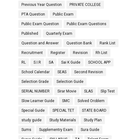
Previous Year Question
PRIVATE COLLEGE
PTA Question
Public Exam
Public Exam Question
Public Exam Questions
Published
Quarterly Exam
Question and Answer
Question Bank
Rank List
Recruitment
Register
Revision
Rh List
RL
S.I.R
SA
Sai K Guide
SCHOOL APP
School Calendar
SEAS
Second Revision
Selection Grade
Selection Guide
SERIAL NUMBER
Sirar Movie
SLAS
Slip Test
Slow Learner Guide
SMC
Solved Oroblem
Special Guide
SPECIAL TET
STATE BOARD
study guide
Study Materials
Study Plan
Sums
Supplementry Exam
Sura Guide