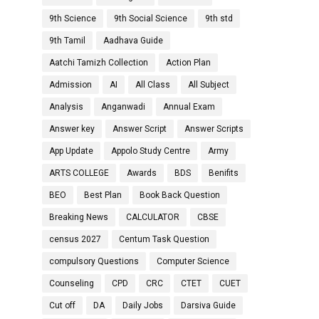
9th Science
9th Social Science
9th std
9th Tamil
Aadhava Guide
Aatchi Tamizh Collection
Action Plan
Admission
AI
All Class
All Subject
Analysis
Anganwadi
Annual Exam
Answer key
Answer Script
Answer Scripts
App Update
Appolo Study Centre
Army
ARTS COLLEGE
Awards
BDS
Benifits
BEO
Best Plan
Book Back Question
Breaking News
CALCULATOR
CBSE
census 2027
Centum Task Question
compulsory Questions
Computer Science
Counseling
CPD
CRC
CTET
CUET
Cut off
DA
Daily Jobs
Darsiva Guide