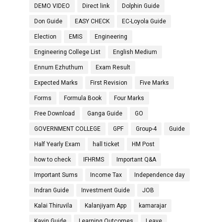
DEMO VIDEO
Direct link
Dolphin Guide
Don Guide
EASY CHECK
EC-Loyola Guide
Election
EMIS
Engineering
Engineering College List
English Medium
Ennum Ezhuthum
Exam Result
Expected Marks
First Revision
Five Marks
Forms
Formula Book
Four Marks
Free Download
Ganga Guide
GO
GOVERNMENT COLLEGE
GPF
Group-4
Guide
Half Yearly Exam
hall ticket
HM Post
how to check
IFHRMS
Important Q&A
Important Sums
Income Tax
Independence day
Indran Guide
Investment Guide
JOB
Kalai Thiruvila
Kalanjiyam App
kamarajar
Kavin Guide
Learning Outcomes
Leave