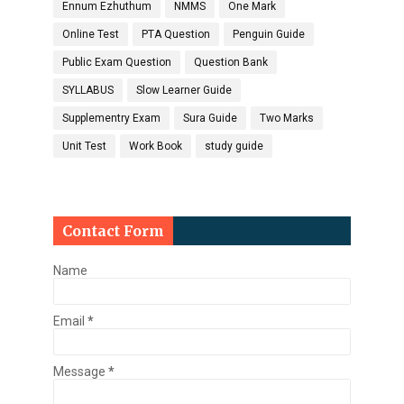
Ennum Ezhuthum
NMMS
One Mark
Online Test
PTA Question
Penguin Guide
Public Exam Question
Question Bank
SYLLABUS
Slow Learner Guide
Supplementry Exam
Sura Guide
Two Marks
Unit Test
Work Book
study guide
Contact Form
Name
Email
*
Message
*