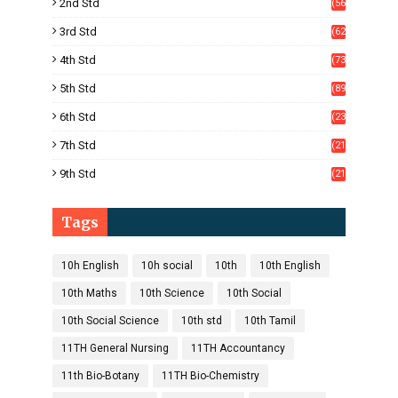
2nd Std
(56
)
3rd Std
(62
)
4th Std
(73
)
5th Std
(89
)
6th Std
(23
5)
7th Std
(21
1)
9th Std
(21
8)
Tags
10h English
10h social
10th
10th English
10th Maths
10th Science
10th Social
10th Social Science
10th std
10th Tamil
11TH General Nursing
11TH Accountancy
11th Bio-Botany
11TH Bio-Chemistry