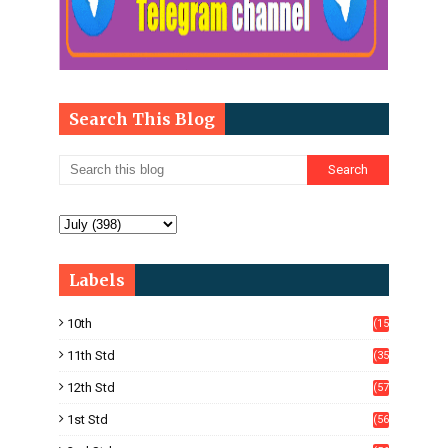
Search This Blog
Labels
10th
(15
05)
11th Std
(35
4)
12th Std
(57
8)
1st Std
(56
)