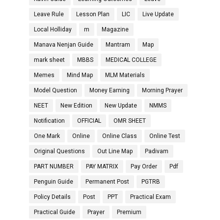
Leave Rule
Lesson Plan
LIC
Live Update
Local Holliday
m
Magazine
Manava Nenjan Guide
Mantram
Map
mark sheet
MBBS
MEDICAL COLLEGE
Memes
Mind Map
MLM Materials
Model Question
Money Earning
Morning Prayer
NEET
New Edition
New Update
NMMS
Notification
OFFICIAL
OMR SHEET
One Mark
Online
Online Class
Online Test
Original Questions
Out Line Map
Padivam
PART NUMBER
PAY MATRIX
Pay Order
Pdf
Penguin Guide
Permanent Post
PGTRB
Policy Details
Post
PPT
Practical Exam
Practical Guide
Prayer
Premium