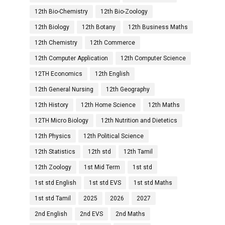
12th Bio-Chemistry
12th Bio-Zoology
12th Biology
12th Botany
12th Business Maths
12th Chemistry
12th Commerce
12th Computer Application
12th Computer Science
12TH Economics
12th English
12th General Nursing
12th Geography
12th History
12th Home Science
12th Maths
12TH Micro Biology
12th Nutrition and Dietetics
12th Physics
12th Political Science
12th Statistics
12th std
12th Tamil
12th Zoology
1st Mid Term
1st std
1st std English
1st std EVS
1st std Maths
1st std Tamil
2025
2026
2027
2nd English
2nd EVS
2nd Maths