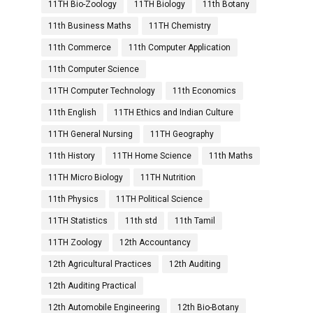
11TH Bio-Zoology
11TH Biology
11th Botany
11th Business Maths
11TH Chemistry
11th Commerce
11th Computer Application
11th Computer Science
11TH Computer Technology
11th Economics
11th English
11TH Ethics and Indian Culture
11TH General Nursing
11TH Geography
11th History
11TH Home Science
11th Maths
11TH Micro Biology
11TH Nutrition
11th Physics
11TH Political Science
11TH Statistics
11th std
11th Tamil
11TH Zoology
12th Accountancy
12th Agricultural Practices
12th Auditing
12th Auditing Practical
12th Automobile Engineering
12th Bio-Botany