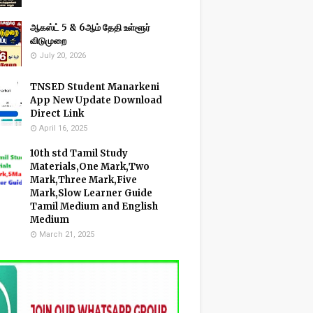
ஆகஸ்ட் 5 & 6ஆம் தேதி உள்ளூர்
விடுமுறை
July 20, 2026
TNSED Student Manarkeni
App New Update Download
Direct Link
April 16, 2025
10th std Tamil Study
Materials,One Mark,Two
Mark,Three Mark,Five
Mark,Slow Learner Guide
Tamil Medium and English
Medium
March 21, 2025