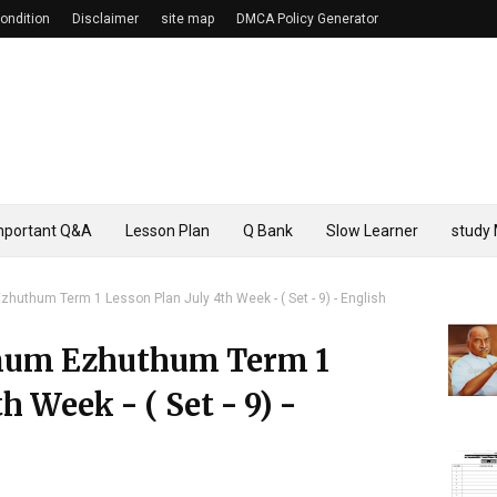
ondition
Disclaimer
site map
DMCA Policy Generator
mportant Q&A
Lesson Plan
Q Bank
Slow Learner
study 
huthum Term 1 Lesson Plan July 4th Week - ( Set - 9) - English
nnum Ezhuthum Term 1
h Week - ( Set - 9) -