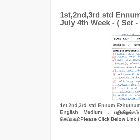
1st,2nd,3rd std Ennu
July 4th Week - ( Set 
1st,2nd,3rd std Ennum Ezhuthum 
. பதிவிறக்கம
English Medium
செய்யவும்Please Click Below Link