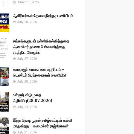
June 11, 2025
ஆசிரியர்கள் தேவை நிரந்தர பணியிடம்
July 20, 2026
சங்கங்களுடன் பள்ளிக்கல்வித்துறை
அமைச்சர் நாளை பேச்சுவார்த்தை
நடத்திட அழைப்பு
July 27, 2026
காமராஜர் காலை உணவு திட்டம் -
டெண்டர் நிபந்தனைகள் வெளியீடு
July 28, 2026
உள்ளூர் விடுமுறை
அறிவிப்பு(28.07.2026)
July 14, 2026
இந்த நொடி முதல் தமிழ்நாட்டின் கல்வி
மாறுகிறது - அமைச்சர் ராஜ்மோகன்
July 21, 2026