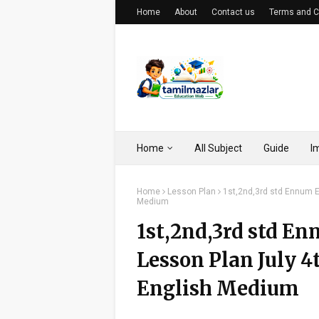
Home
About
Contact us
Terms and C
Home
All Subject
Guide
I
Home
Lesson Plan
1st,2nd,3rd std Ennum Ez
Medium
1st,2nd,3rd std E
Lesson Plan July 4t
English Medium