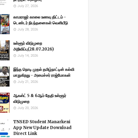
July 27, 2026
காமராஜர் காலை உணவு திட்டம் -
டெண்டர் நிபந்தனைகள் வெளியீடு
July 28, 2026
உள்ளூர் விடுமுறை
அறிவிப்பு(28.07.2026)
July 14, 2026
இந்த நொடி முதல் தமிழ்நாட்டின் கல்வி
மாறுகிறது - அமைச்சர் ராஜ்மோகன்
July 21, 2026
ஆகஸ்ட் 5 & 6ஆம் தேதி உள்ளூர்
விடுமுறை
July 20, 2026
TNSED Student Manarkeni
App New Update Download
Direct Link