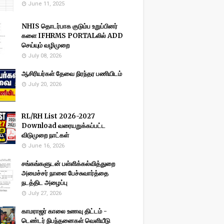
June 11, 2025
NHIS தொடர்பாக குடும்ப உறுப்பினர்
களை IFHRMS PORTALலில் ADD
செய்யும் வழிமுறை
July 08, 2026
ஆசிரியர்கள் தேவை நிரந்தர பணியிடம்
July 20, 2026
RL/RH List 2026-2027
Download வரையறுக்கப்பட்ட
விடுமுறை நாட்கள்
June 16, 2026
சங்கங்களுடன் பள்ளிக்கல்வித்துறை
அமைச்சர் நாளை பேச்சுவார்த்தை
நடத்திட அழைப்பு
July 27, 2026
காமராஜர் காலை உணவு திட்டம் -
டெண்டர் நிபந்தனைகள் வெளியீடு