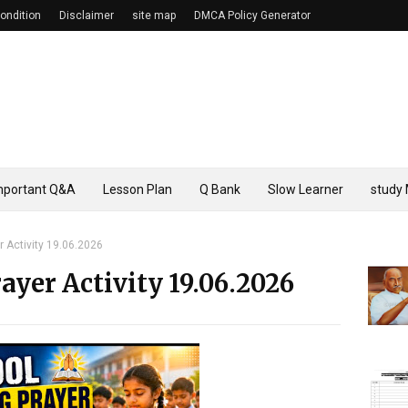
ondition
Disclaimer
site map
DMCA Policy Generator
mportant Q&A
Lesson Plan
Q Bank
Slow Learner
study 
 Activity 19.06.2026
yer Activity 19.06.2026