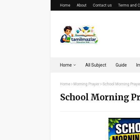
Home
About
Contact us
Terms and C
Home
All Subject
Guide
I
Home
Morning Prayer
School Morning Prayer
School Morning Pra