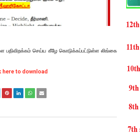
ை பதிவிறக்கம் செய்ய கீழே கொடுக்கப்பட்டுள்ள லிங்கை
k here to download