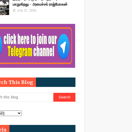
மாறுகிறது - அமைச்சர் ராஜ்மோகன்
July 21, 2026
rch This Blog
els