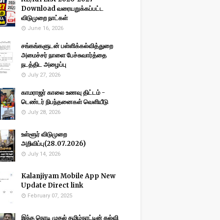
Download வரையறுக்கப்பட்ட
விடுமுறை நாட்கள்
June 16, 2026
சங்கங்களுடன் பள்ளிக்கல்வித்துறை
அமைச்சர் நாளை பேச்சுவார்த்தை
நடத்திட அழைப்பு
July 27, 2026
காமராஜர் காலை உணவு திட்டம் -
டெண்டர் நிபந்தனைகள் வெளியீடு
July 28, 2026
உள்ளூர் விடுமுறை
அறிவிப்பு(28.07.2026)
July 14, 2026
Kalanjiyam Mobile App New
Update Direct link
February 07, 2025
இந்த நொடி முதல் தமிழ்நாட்டின் கல்வி