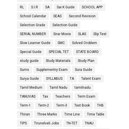
RL
S.I.R
SA
Sai K Guide
SCHOOL APP
School Calendar
SEAS
Second Revision
Selection Grade
Selection Guide
SERIAL NUMBER
Sirar Movie
SLAS
Slip Test
Slow Learner Guide
SMC
Solved Oroblem
Special Guide
SPECIAL TET
STATE BOARD
study guide
Study Materials
Study Plan
Sums
Supplementry Exam
Sura Guide
Surya Guide
SYLLABUS
TA
Talent Exam
Tamil Medium
Tamil Nadu
tamilnadu
TANUVAS
Tax
Teachers
Term Exam
Term-1
Term-2
Term-3
Text Book
THB
Thiran
Three Marks
Time Line
Time Table
TIPS
Tirunelveli Jobs
TN-TET
TNAU