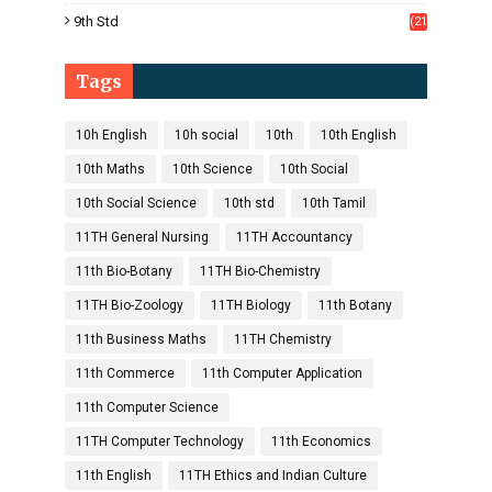
1)
9th Std
(21
8)
Tags
10h English
10h social
10th
10th English
10th Maths
10th Science
10th Social
10th Social Science
10th std
10th Tamil
11TH General Nursing
11TH Accountancy
11th Bio-Botany
11TH Bio-Chemistry
11TH Bio-Zoology
11TH Biology
11th Botany
11th Business Maths
11TH Chemistry
11th Commerce
11th Computer Application
11th Computer Science
11TH Computer Technology
11th Economics
11th English
11TH Ethics and Indian Culture