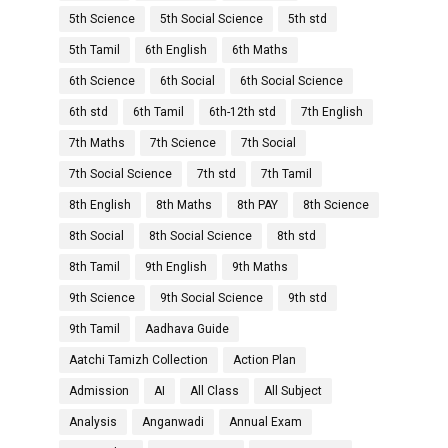
5th Science
5th Social Science
5th std
5th Tamil
6th English
6th Maths
6th Science
6th Social
6th Social Science
6th std
6th Tamil
6th-12th std
7th English
7th Maths
7th Science
7th Social
7th Social Science
7th std
7th Tamil
8th English
8th Maths
8th PAY
8th Science
8th Social
8th Social Science
8th std
8th Tamil
9th English
9th Maths
9th Science
9th Social Science
9th std
9th Tamil
Aadhava Guide
Aatchi Tamizh Collection
Action Plan
Admission
AI
All Class
All Subject
Analysis
Anganwadi
Annual Exam