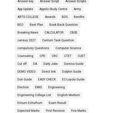
Answer key
Answer Script
Answer Scripts
App Update
Appolo Study Centre
Army
ARTS COLLEGE
Awards
BDS
Benifits
BEO
Best Plan
Book Back Question
Breaking News
CALCULATOR
CBSE
census 2027
Centum Task Question
compulsory Questions
Computer Science
Counseling
CPD
CRC
CTET
CUET
Cut off
DA
Daily Jobs
Darsiva Guide
DEMO VIDEO
Direct link
Dolphin Guide
Don Guide
EASY CHECK
EC-Loyola Guide
Election
EMIS
Engineering
Engineering College List
English Medium
Ennum Ezhuthum
Exam Result
Expected Marks
First Revision
Five Marks