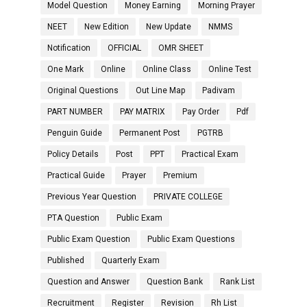
Model Question
Money Earning
Morning Prayer
NEET
New Edition
New Update
NMMS
Notification
OFFICIAL
OMR SHEET
One Mark
Online
Online Class
Online Test
Original Questions
Out Line Map
Padivam
PART NUMBER
PAY MATRIX
Pay Order
Pdf
Penguin Guide
Permanent Post
PGTRB
Policy Details
Post
PPT
Practical Exam
Practical Guide
Prayer
Premium
Previous Year Question
PRIVATE COLLEGE
PTA Question
Public Exam
Public Exam Question
Public Exam Questions
Published
Quarterly Exam
Question and Answer
Question Bank
Rank List
Recruitment
Register
Revision
Rh List