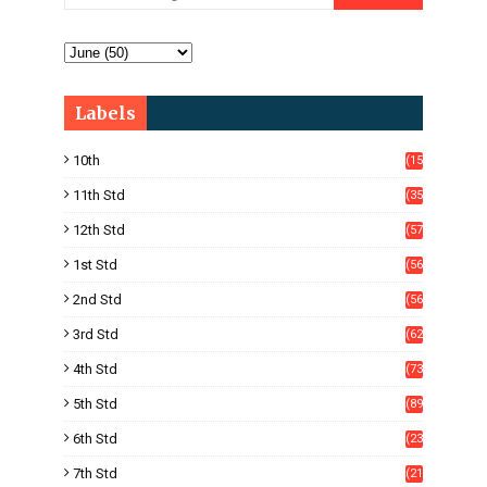
Labels
10th
(15
05)
11th Std
(35
4)
12th Std
(57
8)
1st Std
(56
)
2nd Std
(56
)
3rd Std
(62
)
4th Std
(73
)
5th Std
(89
)
6th Std
(23
5)
7th Std
(21