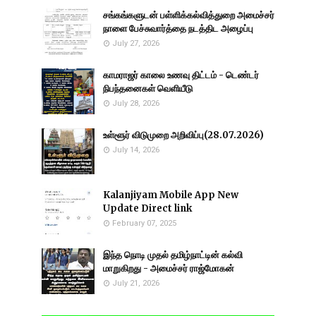
சங்கங்களுடன் பள்ளிக்கல்வித்துறை அமைச்சர்
நாளை பேச்சுவார்த்தை நடத்திட அழைப்பு
July 27, 2026
காமராஜர் காலை உணவு திட்டம் - டெண்டர்
நிபந்தனைகள் வெளியீடு
July 28, 2026
உள்ளூர் விடுமுறை அறிவிப்பு(28.07.2026)
July 14, 2026
Kalanjiyam Mobile App New
Update Direct link
February 07, 2025
இந்த நொடி முதல் தமிழ்நாட்டின் கல்வி
மாறுகிறது - அமைச்சர் ராஜ்மோகன்
July 21, 2026