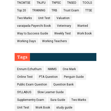
TNCMTSE
TNJFU
TNPSC
TNSED
TOOLS
Top 20
TRAINING
TRB
Trust Exam
TTSE
Two Marks
Unit Test
Valuation
varaipada Payerchi Book
Veterinary
Wanted
Way to Success Guide
Weekly Test
Work Book
Working Days
Working Teachers
Tags
Ennum Ezhuthum
NMMS
One Mark
Online Test
PTA Question
Penguin Guide
Public Exam Question
Question Bank
SYLLABUS
Slow Learner Guide
Supplementry Exam
Sura Guide
Two Marks
Unit Test
Work Book
study guide