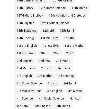
12th General Nursing
12th Geography
12th History
12th Home Science
12th Maths
12TH Micro Biology
12th Nutrition and Dietetics
12th Physics
12th Political Science
12th Statistics
12th std
12th Tamil
12th Zoology
1st Mid Term
1st std
1st std English
1st std EVS
1st std Maths
1st std Tamil
2025
2026
2027
2nd English
2nd EVS
2nd Maths
2nd Mid Term
2nd std
2nd Tamil
3rd English
3rd Maths
3rd Science
3rd Social Science
3rd std
3rd Tamil
3rd-Mid Term Test
4th English
4th Maths
4th Science
4th Social Science
4th std
4th Tamil
5th English
5th Maths