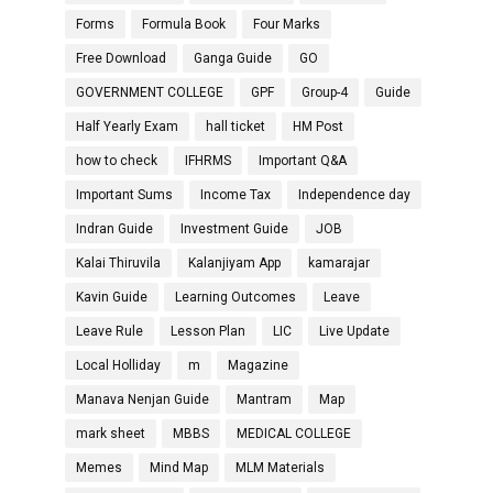
Forms
Formula Book
Four Marks
Free Download
Ganga Guide
GO
GOVERNMENT COLLEGE
GPF
Group-4
Guide
Half Yearly Exam
hall ticket
HM Post
how to check
IFHRMS
Important Q&A
Important Sums
Income Tax
Independence day
Indran Guide
Investment Guide
JOB
Kalai Thiruvila
Kalanjiyam App
kamarajar
Kavin Guide
Learning Outcomes
Leave
Leave Rule
Lesson Plan
LIC
Live Update
Local Holliday
m
Magazine
Manava Nenjan Guide
Mantram
Map
mark sheet
MBBS
MEDICAL COLLEGE
Memes
Mind Map
MLM Materials