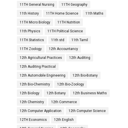
11TH General Nursing
11TH Geography
11th History
11TH Home Science
11th Maths
11TH Micro Biology
11TH Nutrition
11th Physics
11TH Political Science
11TH Statistics
11th std
11th Tamil
11TH Zoology
12th Accountancy
12th Agricultural Practices
12th Auditing
12th Auditing Practical
12th Automobile Engineering
12th Bio-Botany
12th Bio-Chemistry
12th Bio-Zoology
12th Biology
12th Botany
12th Business Maths
12th Chemistry
12th Commerce
12th Computer Application
12th Computer Science
12TH Economics
12th English