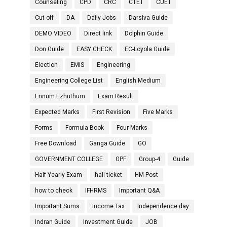
Counseling
CPD
CRC
CTET
CUET
Cut off
DA
Daily Jobs
Darsiva Guide
DEMO VIDEO
Direct link
Dolphin Guide
Don Guide
EASY CHECK
EC-Loyola Guide
Election
EMIS
Engineering
Engineering College List
English Medium
Ennum Ezhuthum
Exam Result
Expected Marks
First Revision
Five Marks
Forms
Formula Book
Four Marks
Free Download
Ganga Guide
GO
GOVERNMENT COLLEGE
GPF
Group-4
Guide
Half Yearly Exam
hall ticket
HM Post
how to check
IFHRMS
Important Q&A
Important Sums
Income Tax
Independence day
Indran Guide
Investment Guide
JOB