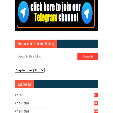
Search This Blog
Labels
10th
(15
05)
11th Std
(35
4)
12th Std
(57