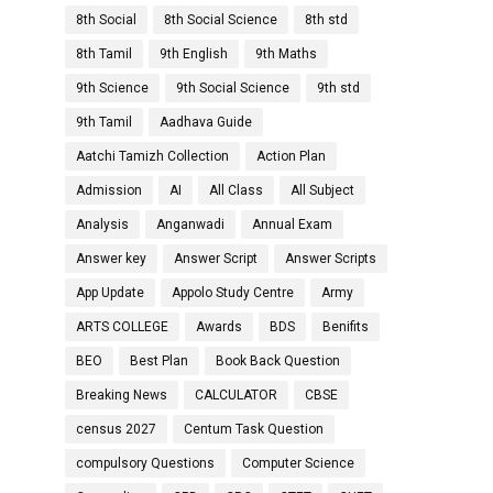
8th Social
8th Social Science
8th std
8th Tamil
9th English
9th Maths
9th Science
9th Social Science
9th std
9th Tamil
Aadhava Guide
Aatchi Tamizh Collection
Action Plan
Admission
AI
All Class
All Subject
Analysis
Anganwadi
Annual Exam
Answer key
Answer Script
Answer Scripts
App Update
Appolo Study Centre
Army
ARTS COLLEGE
Awards
BDS
Benifits
BEO
Best Plan
Book Back Question
Breaking News
CALCULATOR
CBSE
census 2027
Centum Task Question
compulsory Questions
Computer Science