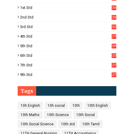
8)
1st Std
(56
)
2nd Std
(56
)
3rd Std
(62
)
4th Std
(73
)
5th Std
(89
)
6th Std
(23
5)
7th Std
(21
1)
9th Std
(21
8)
Tags
10h English
10h social
10th
10th English
10th Maths
10th Science
10th Social
10th Social Science
10th std
10th Tamil
11TH General Nursing
11TH Accountancy