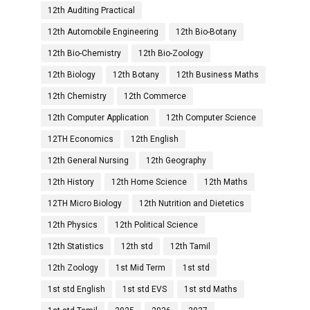
12th Auditing Practical
12th Automobile Engineering
12th Bio-Botany
12th Bio-Chemistry
12th Bio-Zoology
12th Biology
12th Botany
12th Business Maths
12th Chemistry
12th Commerce
12th Computer Application
12th Computer Science
12TH Economics
12th English
12th General Nursing
12th Geography
12th History
12th Home Science
12th Maths
12TH Micro Biology
12th Nutrition and Dietetics
12th Physics
12th Political Science
12th Statistics
12th std
12th Tamil
12th Zoology
1st Mid Term
1st std
1st std English
1st std EVS
1st std Maths