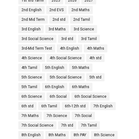
1st std Tamil
2025
2026
2027
2nd English
2nd EVS
2nd Maths
2nd Mid Term
2nd std
2nd Tamil
3rd English
3rd Maths
3rd Science
3rd Social Science
3rd std
3rd Tamil
3rd-Mid Term Test
4th English
4th Maths
4th Science
4th Social Science
4th std
4th Tamil
5th English
5th Maths
5th Science
5th Social Science
5th std
5th Tamil
6th English
6th Maths
6th Science
6th Social
6th Social Science
6th std
6th Tamil
6th-12th std
7th English
7th Maths
7th Science
7th Social
7th Social Science
7th std
7th Tamil
8th English
8th Maths
8th PAY
8th Science