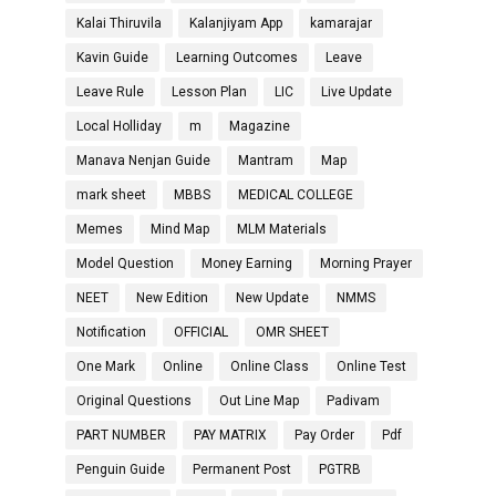
Kalai Thiruvila
Kalanjiyam App
kamarajar
Kavin Guide
Learning Outcomes
Leave
Leave Rule
Lesson Plan
LIC
Live Update
Local Holliday
m
Magazine
Manava Nenjan Guide
Mantram
Map
mark sheet
MBBS
MEDICAL COLLEGE
Memes
Mind Map
MLM Materials
Model Question
Money Earning
Morning Prayer
NEET
New Edition
New Update
NMMS
Notification
OFFICIAL
OMR SHEET
One Mark
Online
Online Class
Online Test
Original Questions
Out Line Map
Padivam
PART NUMBER
PAY MATRIX
Pay Order
Pdf
Penguin Guide
Permanent Post
PGTRB