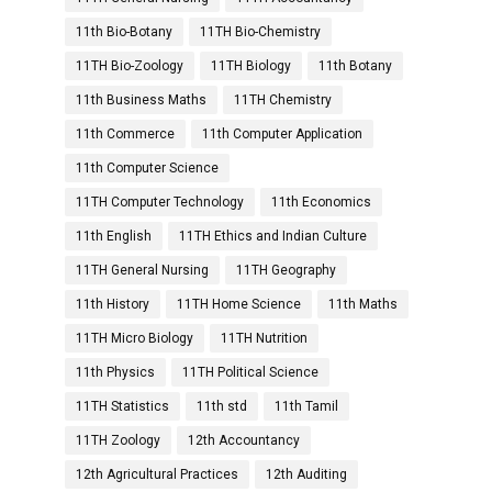
11th Bio-Botany
11TH Bio-Chemistry
11TH Bio-Zoology
11TH Biology
11th Botany
11th Business Maths
11TH Chemistry
11th Commerce
11th Computer Application
11th Computer Science
11TH Computer Technology
11th Economics
11th English
11TH Ethics and Indian Culture
11TH General Nursing
11TH Geography
11th History
11TH Home Science
11th Maths
11TH Micro Biology
11TH Nutrition
11th Physics
11TH Political Science
11TH Statistics
11th std
11th Tamil
11TH Zoology
12th Accountancy
12th Agricultural Practices
12th Auditing