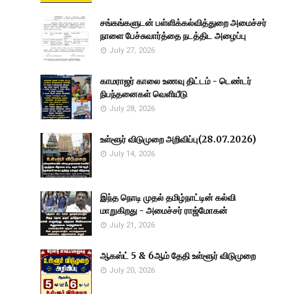
சங்கங்களுடன் பள்ளிக்கல்வித்துறை அமைச்சர்
நாளை பேச்சுவார்த்தை நடத்திட அழைப்பு
July 27, 2026
காமராஜர் காலை உணவு திட்டம் - டெண்டர்
நிபந்தனைகள் வெளியீடு
July 28, 2026
உள்ளூர் விடுமுறை அறிவிப்பு(28.07.2026)
July 14, 2026
இந்த நொடி முதல் தமிழ்நாட்டின் கல்வி
மாறுகிறது - அமைச்சர் ராஜ்மோகன்
July 21, 2026
ஆகஸ்ட் 5 & 6ஆம் தேதி உள்ளூர் விடுமுறை
July 20, 2026