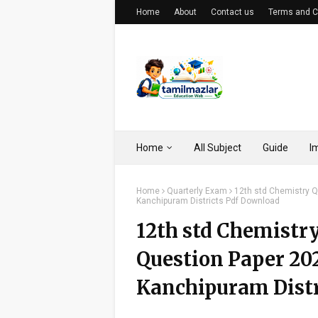
Home
About
Contact us
Terms and C
Home
All Subject
Guide
I
Home
Quarterly Exam
12th std Chemistry Q
Kanchipuram Districts Pdf Download
12th std Chemistr
Question Paper 2
Kanchipuram Distr