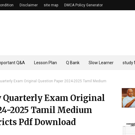
ondition
Disclaimer
site map
DMCA Policy Generator
mportant Q&A
Lesson Plan
Q Bank
Slow Learner
study 
uarterly Exam Original Question Paper 2024-2025 Tamil Medium
y Quarterly Exam Original
024-2025 Tamil Medium
icts Pdf Download