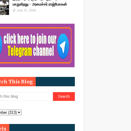
மாறுகிறது - அமைச்சர் ராஜ்மோகன்
July 21, 2026
rch This Blog
els