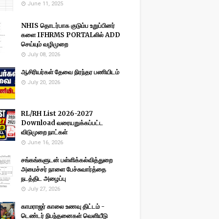
June 11, 2025
NHIS தொடர்பாக குடும்ப உறுப்பினர்
களை IFHRMS PORTALலில் ADD
செய்யும் வழிமுறை
July 08, 2026
ஆசிரியர்கள் தேவை நிரந்தர பணியிடம்
July 20, 2026
RL/RH List 2026-2027
Download வரையறுக்கப்பட்ட
விடுமுறை நாட்கள்
June 16, 2026
சங்கங்களுடன் பள்ளிக்கல்வித்துறை
அமைச்சர் நாளை பேச்சுவார்த்தை
நடத்திட அழைப்பு
July 27, 2026
காமராஜர் காலை உணவு திட்டம் -
டெண்டர் நிபந்தனைகள் வெளியீடு