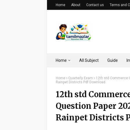
Home
About
Contact us
Terms and C
Home
All Subject
Guide
I
Home
Quarterly Exam
12th std Commerce Q
Rainpet Districts Pdf Download
12th std Commerce
Question Paper 2
Rainpet Districts