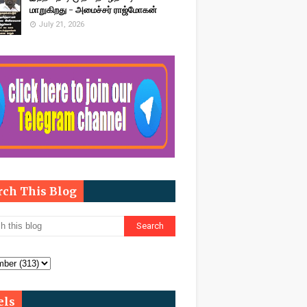
மாறுகிறது - அமைச்சர் ராஜ்மோகன்
July 21, 2026
rch This Blog
els