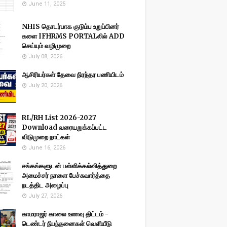
June 11, 2025
NHIS தொடர்பாக குடும்ப உறுப்பினர்
களை IFHRMS PORTALலில் ADD
செய்யும் வழிமுறை
July 08, 2026
ஆசிரியர்கள் தேவை நிரந்தர பணியிடம்
July 20, 2026
RL/RH List 2026-2027
Download வரையறுக்கப்பட்ட
விடுமுறை நாட்கள்
June 16, 2026
சங்கங்களுடன் பள்ளிக்கல்வித்துறை
அமைச்சர் நாளை பேச்சுவார்த்தை
நடத்திட அழைப்பு
July 27, 2026
காமராஜர் காலை உணவு திட்டம் -
டெண்டர் நிபந்தனைகள் வெளியீடு