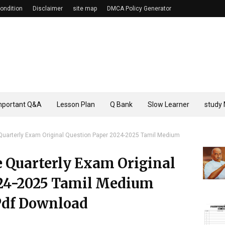
ondition
Disclaimer
site map
DMCA Policy Generator
mportant Q&A
Lesson Plan
Q Bank
Slow Learner
study 
uarterly Exam Original Question Paper 2024-2025 Tamil Medium
 Quarterly Exam Original
024-2025 Tamil Medium
 Pdf Download