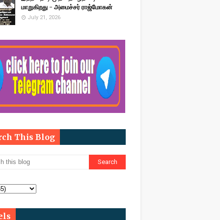
மாறுகிறது - அமைச்சர் ராஜ்மோகன்
July 21, 2026
rch This Blog
els