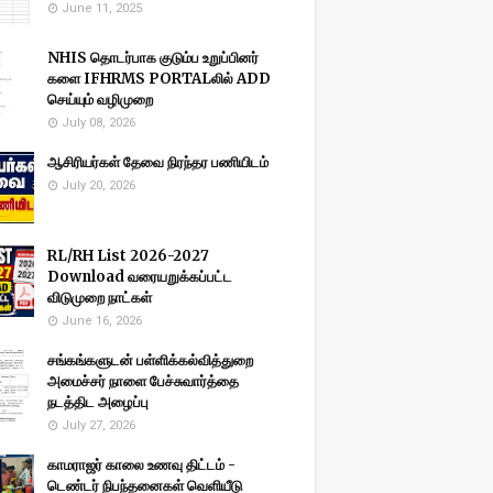
June 11, 2025
NHIS தொடர்பாக குடும்ப உறுப்பினர்
களை IFHRMS PORTALலில் ADD
செய்யும் வழிமுறை
July 08, 2026
ஆசிரியர்கள் தேவை நிரந்தர பணியிடம்
July 20, 2026
RL/RH List 2026-2027
Download வரையறுக்கப்பட்ட
விடுமுறை நாட்கள்
June 16, 2026
சங்கங்களுடன் பள்ளிக்கல்வித்துறை
அமைச்சர் நாளை பேச்சுவார்த்தை
நடத்திட அழைப்பு
July 27, 2026
காமராஜர் காலை உணவு திட்டம் -
டெண்டர் நிபந்தனைகள் வெளியீடு