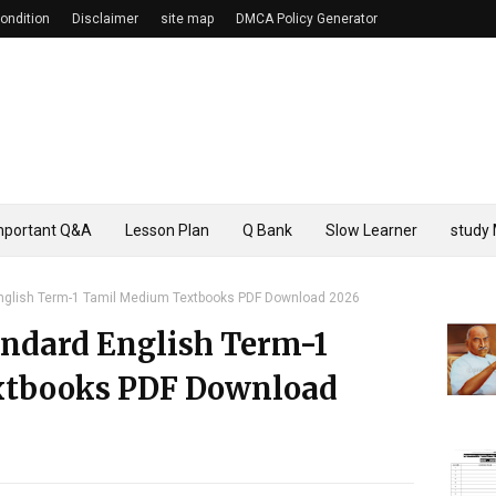
ondition
Disclaimer
site map
DMCA Policy Generator
mportant Q&A
Lesson Plan
Q Bank
Slow Learner
study 
English Term-1 Tamil Medium Textbooks PDF Download 2026
andard English Term-1
xtbooks PDF Download