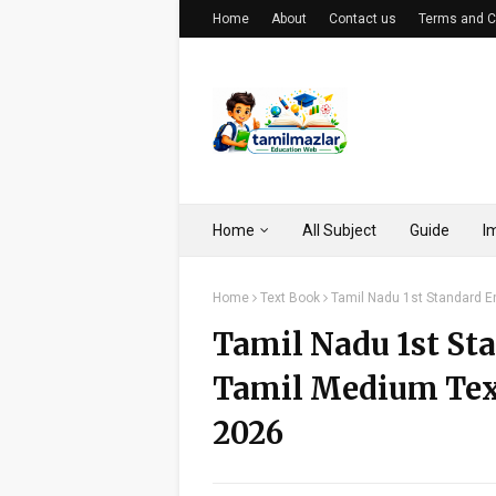
Home
About
Contact us
Terms and C
Home
All Subject
Guide
I
Home
Text Book
Tamil Nadu 1st Standard 
Tamil Nadu 1st St
Tamil Medium Te
2026