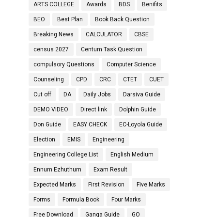
ARTS COLLEGE
Awards
BDS
Benifits
BEO
Best Plan
Book Back Question
Breaking News
CALCULATOR
CBSE
census 2027
Centum Task Question
compulsory Questions
Computer Science
Counseling
CPD
CRC
CTET
CUET
Cut off
DA
Daily Jobs
Darsiva Guide
DEMO VIDEO
Direct link
Dolphin Guide
Don Guide
EASY CHECK
EC-Loyola Guide
Election
EMIS
Engineering
Engineering College List
English Medium
Ennum Ezhuthum
Exam Result
Expected Marks
First Revision
Five Marks
Forms
Formula Book
Four Marks
Free Download
Ganga Guide
GO