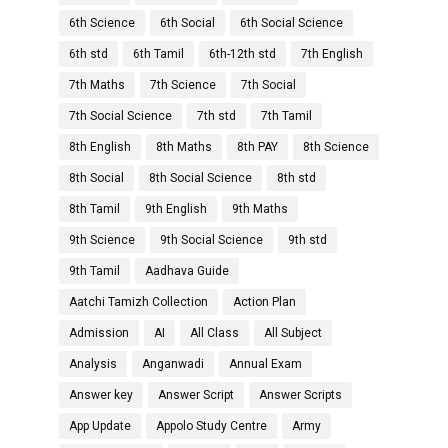
6th Science
6th Social
6th Social Science
6th std
6th Tamil
6th-12th std
7th English
7th Maths
7th Science
7th Social
7th Social Science
7th std
7th Tamil
8th English
8th Maths
8th PAY
8th Science
8th Social
8th Social Science
8th std
8th Tamil
9th English
9th Maths
9th Science
9th Social Science
9th std
9th Tamil
Aadhava Guide
Aatchi Tamizh Collection
Action Plan
Admission
AI
All Class
All Subject
Analysis
Anganwadi
Annual Exam
Answer key
Answer Script
Answer Scripts
App Update
Appolo Study Centre
Army