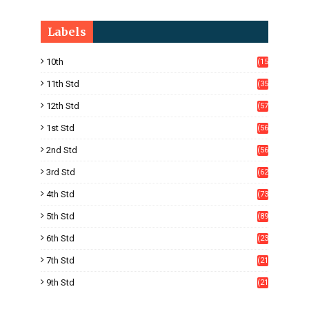
Labels
10th
(15
05)
11th Std
(35
4)
12th Std
(57
8)
1st Std
(56
)
2nd Std
(56
)
3rd Std
(62
)
4th Std
(73
)
5th Std
(89
)
6th Std
(23
5)
7th Std
(21
1)
9th Std
(21
8)