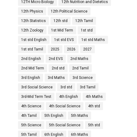
12TH Micro Biology
12th Nutrition and Dietetics
12th Physics
12th Political Science
12th Statistics
12th std
12th Tamil
12th Zoology
1st Mid Term
1st std
1st std English
1st std EVS
1st std Maths
1st std Tamil
2025
2026
2027
2nd English
2nd EVS
2nd Maths
2nd Mid Term
2nd std
2nd Tamil
3rd English
3rd Maths
3rd Science
3rd Social Science
3rd std
3rd Tamil
3rd-Mid Term Test
4th English
4th Maths
4th Science
4th Social Science
4th std
4th Tamil
5th English
5th Maths
5th Science
5th Social Science
5th std
5th Tamil
6th English
6th Maths