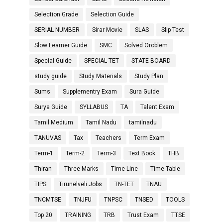
Selection Grade
Selection Guide
SERIAL NUMBER
Sirar Movie
SLAS
Slip Test
Slow Learner Guide
SMC
Solved Oroblem
Special Guide
SPECIAL TET
STATE BOARD
study guide
Study Materials
Study Plan
Sums
Supplementry Exam
Sura Guide
Surya Guide
SYLLABUS
TA
Talent Exam
Tamil Medium
Tamil Nadu
tamilnadu
TANUVAS
Tax
Teachers
Term Exam
Term-1
Term-2
Term-3
Text Book
THB
Thiran
Three Marks
Time Line
Time Table
TIPS
Tirunelveli Jobs
TN-TET
TNAU
TNCMTSE
TNJFU
TNPSC
TNSED
TOOLS
Top 20
TRAINING
TRB
Trust Exam
TTSE