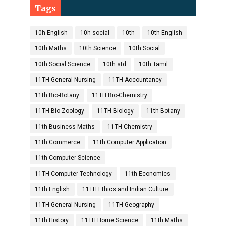
Tags
10h English
10h social
10th
10th English
10th Maths
10th Science
10th Social
10th Social Science
10th std
10th Tamil
11TH General Nursing
11TH Accountancy
11th Bio-Botany
11TH Bio-Chemistry
11TH Bio-Zoology
11TH Biology
11th Botany
11th Business Maths
11TH Chemistry
11th Commerce
11th Computer Application
11th Computer Science
11TH Computer Technology
11th Economics
11th English
11TH Ethics and Indian Culture
11TH General Nursing
11TH Geography
11th History
11TH Home Science
11th Maths