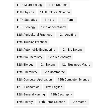
11TH Micro Biology
11TH Nutrition
11th Physics
11TH Political Science
11TH Statistics
11th std
11th Tamil
11TH Zoology
12th Accountancy
12th Agricultural Practices
12th Auditing
12th Auditing Practical
12th Automobile Engineering
12th Bio-Botany
12th Bio-Chemistry
12th Bio-Zoology
12th Biology
12th Botany
12th Business Maths
12th Chemistry
12th Commerce
12th Computer Application
12th Computer Science
12TH Economics
12th English
12th General Nursing
12th Geography
12th History
12th Home Science
12th Maths