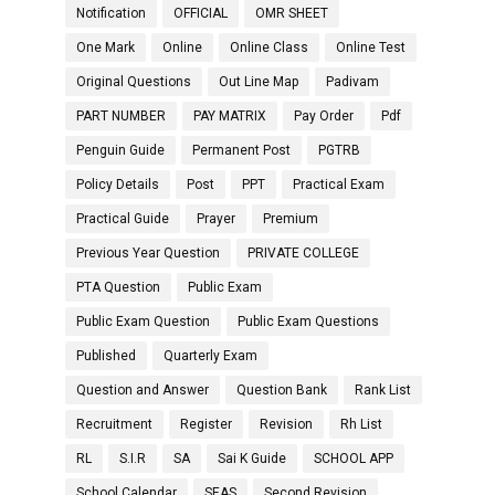
Notification
OFFICIAL
OMR SHEET
One Mark
Online
Online Class
Online Test
Original Questions
Out Line Map
Padivam
PART NUMBER
PAY MATRIX
Pay Order
Pdf
Penguin Guide
Permanent Post
PGTRB
Policy Details
Post
PPT
Practical Exam
Practical Guide
Prayer
Premium
Previous Year Question
PRIVATE COLLEGE
PTA Question
Public Exam
Public Exam Question
Public Exam Questions
Published
Quarterly Exam
Question and Answer
Question Bank
Rank List
Recruitment
Register
Revision
Rh List
RL
S.I.R
SA
Sai K Guide
SCHOOL APP
School Calendar
SEAS
Second Revision