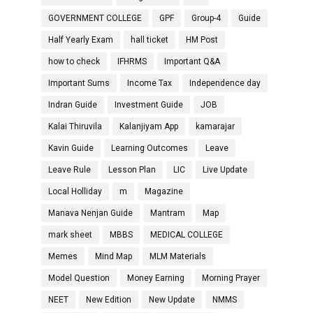
GOVERNMENT COLLEGE
GPF
Group-4
Guide
Half Yearly Exam
hall ticket
HM Post
how to check
IFHRMS
Important Q&A
Important Sums
Income Tax
Independence day
Indran Guide
Investment Guide
JOB
Kalai Thiruvila
Kalanjiyam App
kamarajar
Kavin Guide
Learning Outcomes
Leave
Leave Rule
Lesson Plan
LIC
Live Update
Local Holliday
m
Magazine
Manava Nenjan Guide
Mantram
Map
mark sheet
MBBS
MEDICAL COLLEGE
Memes
Mind Map
MLM Materials
Model Question
Money Earning
Morning Prayer
NEET
New Edition
New Update
NMMS