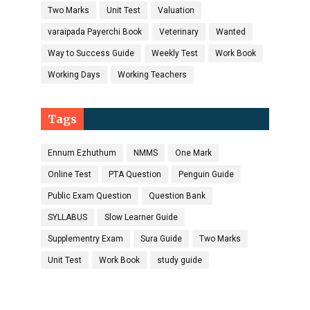
Two Marks
Unit Test
Valuation
varaipada Payerchi Book
Veterinary
Wanted
Way to Success Guide
Weekly Test
Work Book
Working Days
Working Teachers
Tags
Ennum Ezhuthum
NMMS
One Mark
Online Test
PTA Question
Penguin Guide
Public Exam Question
Question Bank
SYLLABUS
Slow Learner Guide
Supplementry Exam
Sura Guide
Two Marks
Unit Test
Work Book
study guide