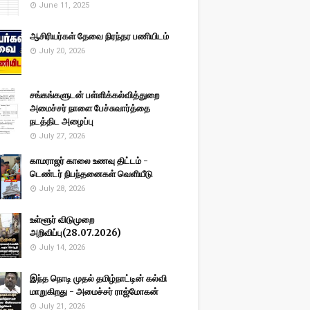
June 11, 2025
ஆசிரியர்கள் தேவை நிரந்தர பணியிடம்
July 20, 2026
சங்கங்களுடன் பள்ளிக்கல்வித்துறை
அமைச்சர் நாளை பேச்சுவார்த்தை
நடத்திட அழைப்பு
July 27, 2026
காமராஜர் காலை உணவு திட்டம் -
டெண்டர் நிபந்தனைகள் வெளியீடு
July 28, 2026
உள்ளூர் விடுமுறை
அறிவிப்பு(28.07.2026)
July 14, 2026
இந்த நொடி முதல் தமிழ்நாட்டின் கல்வி
மாறுகிறது - அமைச்சர் ராஜ்மோகன்
July 21, 2026