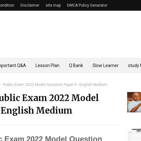
ondition
Disclaimer
site map
DMCA Policy Generator
mportant Q&A
Lesson Plan
Q Bank
Slow Learner
study 
 - Public Exam 2022 Model Question Paper 9 - English Medium
ublic Exam 2022 Model
- English Medium
ic Exam 2022 Model Question