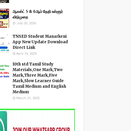
ஆகஸ்ட் 5 & 6ஆம் தேதி உள்ளூர்
விடுமுறை
July 20, 2026
TNSED Student Manarkeni
App New Update Download
Direct Link
April 16, 2025
10th std Tamil Study
Materials,One Mark,Two
Mark,Three Mark,Five
Mark,Slow Learner Guide
Tamil Medium and English
Medium
March 21, 2025