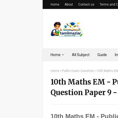
Home
About
Contact us
Terms and C
Home
All Subject
Guide
I
Home
Public Exam Question
10th Maths EM
10th Maths EM - P
Question Paper 9 
10th Maths EM - Publ