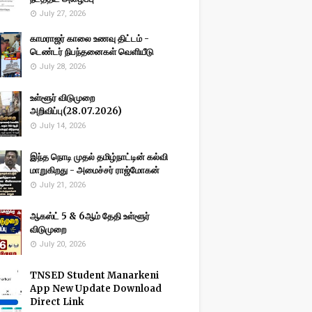
July 27, 2026
காமராஜர் காலை உணவு திட்டம் -
டெண்டர் நிபந்தனைகள் வெளியீடு
July 28, 2026
உள்ளூர் விடுமுறை
அறிவிப்பு(28.07.2026)
July 14, 2026
இந்த நொடி முதல் தமிழ்நாட்டின் கல்வி
மாறுகிறது - அமைச்சர் ராஜ்மோகன்
July 21, 2026
ஆகஸ்ட் 5 & 6ஆம் தேதி உள்ளூர்
விடுமுறை
July 20, 2026
TNSED Student Manarkeni
App New Update Download
Direct Link