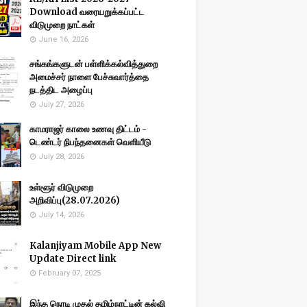
Download வரையறுக்கப்பட்ட
விடுமுறை நாட்கள்
June 16, 2026
சங்கங்களுடன் பள்ளிக்கல்வித்துறை
அமைச்சர் நாளை பேச்சுவார்த்தை
நடத்திட அழைப்பு
July 27, 2026
காமராஜர் காலை உணவு திட்டம் -
டெண்டர் நிபந்தனைகள் வெளியீடு
July 28, 2026
உள்ளூர் விடுமுறை
அறிவிப்பு(28.07.2026)
July 14, 2026
Kalanjiyam Mobile App New
Update Direct link
February 07, 2025
இந்த நொடி முதல் தமிழ்நாட்டின் கல்வி