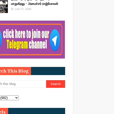
மாறுகிறது - அமைச்சர் ராஜ்மோகன்
July 21, 2026
rch This Blog
els