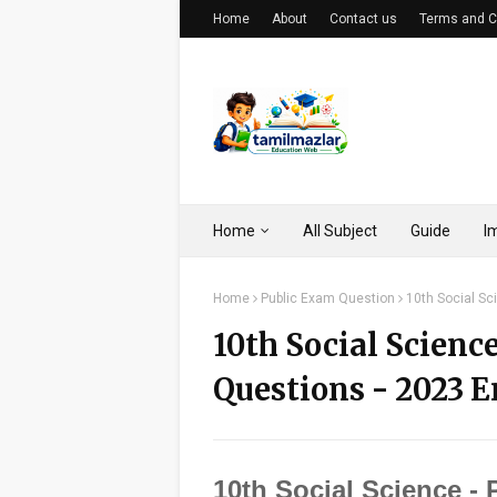
Home
About
Contact us
Terms and C
Home
All Subject
Guide
I
Home
Public Exam Question
10th Social Sc
10th Social Scienc
Questions - 2023 
10th Social Science -