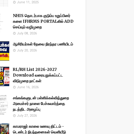
June 11, 2025
NHIS தொடர்பாக குடும்ப உறுப்பினர்
களை IFHRMS PORTALலில் ADD
செய்யும் வழிமுறை
July 08, 2026
ஆசிரியர்கள் தேவை நிரந்தர பணியிடம்
July 20, 2026
RL/RH List 2026-2027
Download வரையறுக்கப்பட்ட
விடுமுறை நாட்கள்
June 16, 2026
சங்கங்களுடன் பள்ளிக்கல்வித்துறை
அமைச்சர் நாளை பேச்சுவார்த்தை
நடத்திட அழைப்பு
July 27, 2026
காமராஜர் காலை உணவு திட்டம் -
டெண்டர் நிபந்தனைகள் வெளியீடு