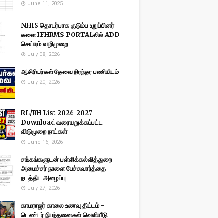
June 11, 2025
NHIS தொடர்பாக குடும்ப உறுப்பினர்
களை IFHRMS PORTALலில் ADD
செய்யும் வழிமுறை
July 08, 2026
ஆசிரியர்கள் தேவை நிரந்தர பணியிடம்
July 20, 2026
RL/RH List 2026-2027
Download வரையறுக்கப்பட்ட
விடுமுறை நாட்கள்
June 16, 2026
சங்கங்களுடன் பள்ளிக்கல்வித்துறை
அமைச்சர் நாளை பேச்சுவார்த்தை
நடத்திட அழைப்பு
July 27, 2026
காமராஜர் காலை உணவு திட்டம் -
டெண்டர் நிபந்தனைகள் வெளியீடு