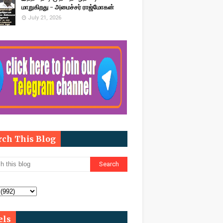
மாறுகிறது - அமைச்சர் ராஜ்மோகன்
July 21, 2026
rch This Blog
els