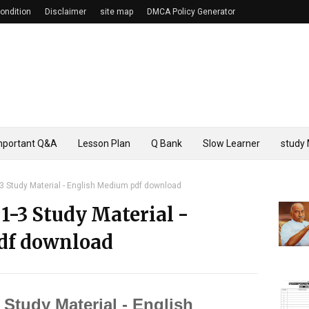
ondition
Disclaimer
site map
DMCA Policy Generator
mportant Q&A
Lesson Plan
Q Bank
Slow Learner
study 
1-3 Study Material - English Medium pdf download
 1-3 Study Material -
df download
3 Study Material - English