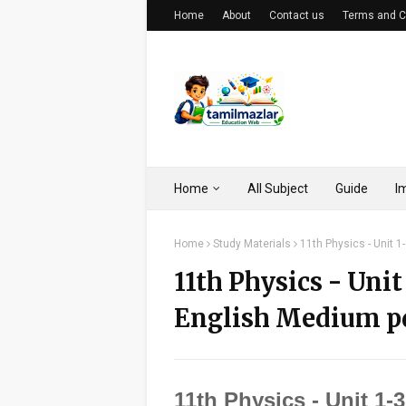
Home
About
Contact us
Terms and C
Home
All Subject
Guide
I
Home
Study Materials
11th Physics - Unit 
11th Physics - Unit
English Medium p
11th Physics - Unit 1-