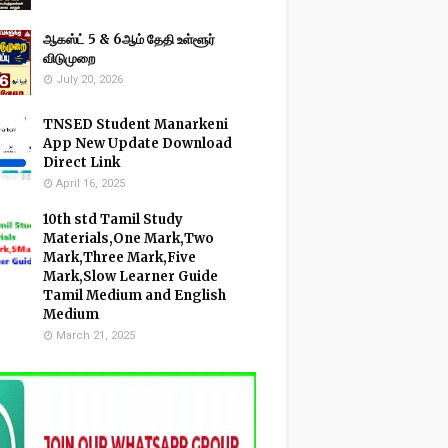
ஆகஸ்ட் 5 & 6ஆம் தேதி உள்ளூர்
விடுமுறை
July 20, 2026
TNSED Student Manarkeni
App New Update Download
Direct Link
April 16, 2025
10th std Tamil Study
Materials,One Mark,Two
Mark,Three Mark,Five
Mark,Slow Learner Guide
Tamil Medium and English
Medium
March 21, 2025