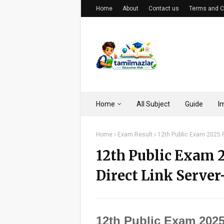
Home
About
Contact us
Terms and C
Home
All Subject
Guide
I
Home
Exam Result
12th Public Exam 2025 R
12th Public Exam 
Direct Link Server
12th Public Exam 2025