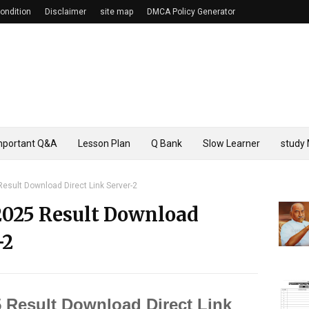
ondition
Disclaimer
site map
DMCA Policy Generator
mportant Q&A
Lesson Plan
Q Bank
Slow Learner
study 
esult Download Direct Link Server-2
2025 Result Download
-2
 Result Download Direct Link