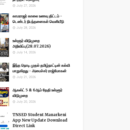
July 27, 2026
காமராஜர் காலை உணவு திட்டம் -
டெண்டர் நிபந்தனைகள் வெளியீடு
July 28, 2026
உள்ளூர் விடுமுறை
அறிவிப்பு(28.07.2026)
July 14, 2026
இந்த நொடி முதல் தமிழ்நாட்டின் கல்வி
மாறுகிறது - அமைச்சர் ராஜ்மோகன்
July 21, 2026
ஆகஸ்ட் 5 & 6ஆம் தேதி உள்ளூர்
விடுமுறை
July 20, 2026
TNSED Student Manarkeni
App New Update Download
Direct Link