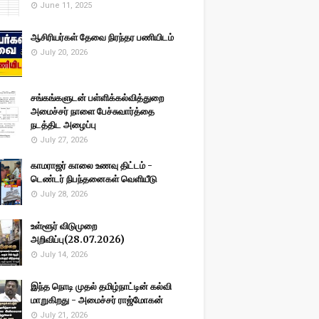
June 11, 2025
ஆசிரியர்கள் தேவை நிரந்தர பணியிடம்
July 20, 2026
சங்கங்களுடன் பள்ளிக்கல்வித்துறை
அமைச்சர் நாளை பேச்சுவார்த்தை
நடத்திட அழைப்பு
July 27, 2026
காமராஜர் காலை உணவு திட்டம் -
டெண்டர் நிபந்தனைகள் வெளியீடு
July 28, 2026
உள்ளூர் விடுமுறை
அறிவிப்பு(28.07.2026)
July 14, 2026
இந்த நொடி முதல் தமிழ்நாட்டின் கல்வி
மாறுகிறது - அமைச்சர் ராஜ்மோகன்
July 21, 2026