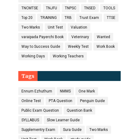
TNCMTSE
TNJFU
TNPSC
TNSED
TOOLS
Top 20
TRAINING
TRB
Trust Exam
TTSE
Two Marks
Unit Test
Valuation
varaipada Payerchi Book
Veterinary
Wanted
Way to Success Guide
Weekly Test
Work Book
Working Days
Working Teachers
Tags
Ennum Ezhuthum
NMMS
One Mark
Online Test
PTA Question
Penguin Guide
Public Exam Question
Question Bank
SYLLABUS
Slow Learner Guide
Supplementry Exam
Sura Guide
Two Marks