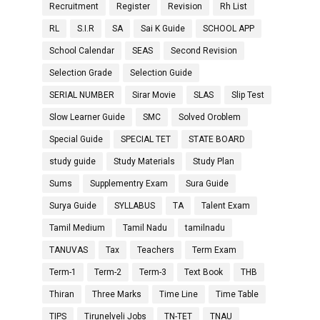
Recruitment
Register
Revision
Rh List
RL
S.I.R
SA
Sai K Guide
SCHOOL APP
School Calendar
SEAS
Second Revision
Selection Grade
Selection Guide
SERIAL NUMBER
Sirar Movie
SLAS
Slip Test
Slow Learner Guide
SMC
Solved Oroblem
Special Guide
SPECIAL TET
STATE BOARD
study guide
Study Materials
Study Plan
Sums
Supplementry Exam
Sura Guide
Surya Guide
SYLLABUS
TA
Talent Exam
Tamil Medium
Tamil Nadu
tamilnadu
TANUVAS
Tax
Teachers
Term Exam
Term-1
Term-2
Term-3
Text Book
THB
Thiran
Three Marks
Time Line
Time Table
TIPS
Tirunelveli Jobs
TN-TET
TNAU