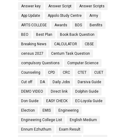
Answer key
Answer Script
Answer Scripts
App Update
Appolo Study Centre
Army
ARTS COLLEGE
Awards
BDS
Benifits
BEO
Best Plan
Book Back Question
Breaking News
CALCULATOR
CBSE
census 2027
Centum Task Question
compulsory Questions
Computer Science
Counseling
CPD
CRC
CTET
CUET
Cut off
DA
Daily Jobs
Darsiva Guide
DEMO VIDEO
Direct link
Dolphin Guide
Don Guide
EASY CHECK
EC-Loyola Guide
Election
EMIS
Engineering
Engineering College List
English Medium
Ennum Ezhuthum
Exam Result