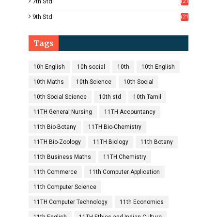
7th Std
(21
1)
9th Std
(21
8)
Tags
10h English
10h social
10th
10th English
10th Maths
10th Science
10th Social
10th Social Science
10th std
10th Tamil
11TH General Nursing
11TH Accountancy
11th Bio-Botany
11TH Bio-Chemistry
11TH Bio-Zoology
11TH Biology
11th Botany
11th Business Maths
11TH Chemistry
11th Commerce
11th Computer Application
11th Computer Science
11TH Computer Technology
11th Economics