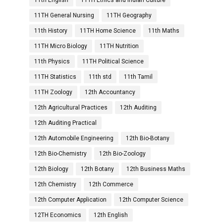
11th English
11TH Ethics and Indian Culture
11TH General Nursing
11TH Geography
11th History
11TH Home Science
11th Maths
11TH Micro Biology
11TH Nutrition
11th Physics
11TH Political Science
11TH Statistics
11th std
11th Tamil
11TH Zoology
12th Accountancy
12th Agricultural Practices
12th Auditing
12th Auditing Practical
12th Automobile Engineering
12th Bio-Botany
12th Bio-Chemistry
12th Bio-Zoology
12th Biology
12th Botany
12th Business Maths
12th Chemistry
12th Commerce
12th Computer Application
12th Computer Science
12TH Economics
12th English