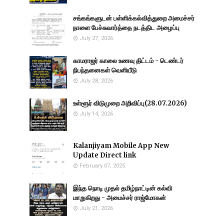
சங்கங்களுடன் பள்ளிக்கல்வித்துறை அமைச்சர்
நாளை பேச்சுவார்த்தை நடத்திட அழைப்பு
July 27, 2026
காமராஜர் காலை உணவு திட்டம் - டெண்டர்
நிபந்தனைகள் வெளியீடு
July 28, 2026
உள்ளூர் விடுமுறை அறிவிப்பு(28.07.2026)
July 14, 2026
Kalanjiyam Mobile App New
Update Direct link
February 07, 2025
இந்த நொடி முதல் தமிழ்நாட்டின் கல்வி
மாறுகிறது - அமைச்சர் ராஜ்மோகன்
July 21, 2026