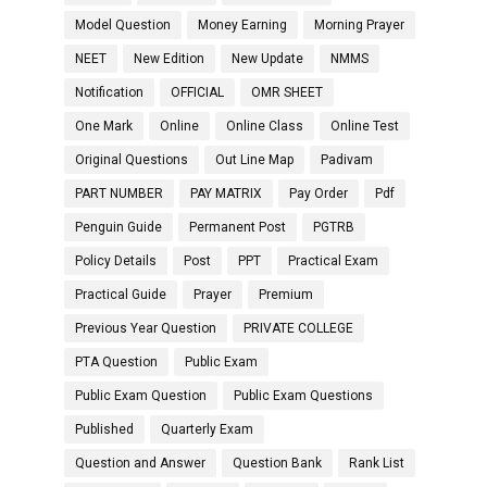
Model Question
Money Earning
Morning Prayer
NEET
New Edition
New Update
NMMS
Notification
OFFICIAL
OMR SHEET
One Mark
Online
Online Class
Online Test
Original Questions
Out Line Map
Padivam
PART NUMBER
PAY MATRIX
Pay Order
Pdf
Penguin Guide
Permanent Post
PGTRB
Policy Details
Post
PPT
Practical Exam
Practical Guide
Prayer
Premium
Previous Year Question
PRIVATE COLLEGE
PTA Question
Public Exam
Public Exam Question
Public Exam Questions
Published
Quarterly Exam
Question and Answer
Question Bank
Rank List