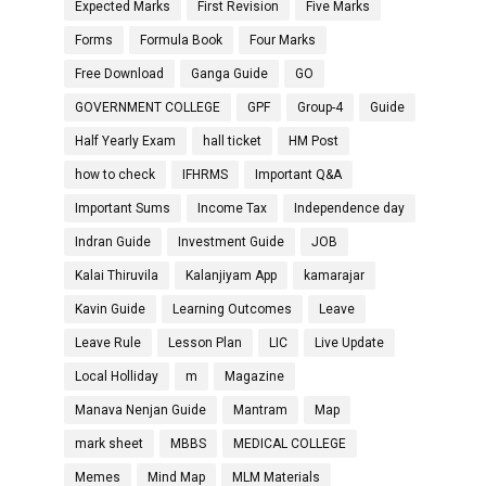
Expected Marks
First Revision
Five Marks
Forms
Formula Book
Four Marks
Free Download
Ganga Guide
GO
GOVERNMENT COLLEGE
GPF
Group-4
Guide
Half Yearly Exam
hall ticket
HM Post
how to check
IFHRMS
Important Q&A
Important Sums
Income Tax
Independence day
Indran Guide
Investment Guide
JOB
Kalai Thiruvila
Kalanjiyam App
kamarajar
Kavin Guide
Learning Outcomes
Leave
Leave Rule
Lesson Plan
LIC
Live Update
Local Holliday
m
Magazine
Manava Nenjan Guide
Mantram
Map
mark sheet
MBBS
MEDICAL COLLEGE
Memes
Mind Map
MLM Materials