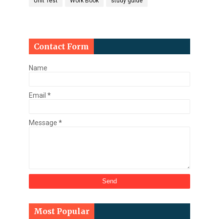
Unit Test
Work Book
study guide
Contact Form
Name
Email
*
Message
*
Most Popular