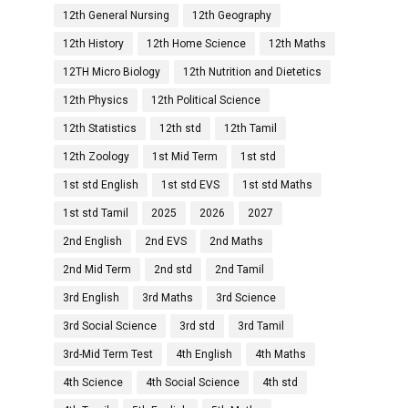
12th General Nursing
12th Geography
12th History
12th Home Science
12th Maths
12TH Micro Biology
12th Nutrition and Dietetics
12th Physics
12th Political Science
12th Statistics
12th std
12th Tamil
12th Zoology
1st Mid Term
1st std
1st std English
1st std EVS
1st std Maths
1st std Tamil
2025
2026
2027
2nd English
2nd EVS
2nd Maths
2nd Mid Term
2nd std
2nd Tamil
3rd English
3rd Maths
3rd Science
3rd Social Science
3rd std
3rd Tamil
3rd-Mid Term Test
4th English
4th Maths
4th Science
4th Social Science
4th std