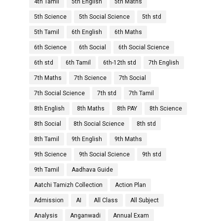
4th Tamil
5th English
5th Maths
5th Science
5th Social Science
5th std
5th Tamil
6th English
6th Maths
6th Science
6th Social
6th Social Science
6th std
6th Tamil
6th-12th std
7th English
7th Maths
7th Science
7th Social
7th Social Science
7th std
7th Tamil
8th English
8th Maths
8th PAY
8th Science
8th Social
8th Social Science
8th std
8th Tamil
9th English
9th Maths
9th Science
9th Social Science
9th std
9th Tamil
Aadhava Guide
Aatchi Tamizh Collection
Action Plan
Admission
AI
All Class
All Subject
Analysis
Anganwadi
Annual Exam