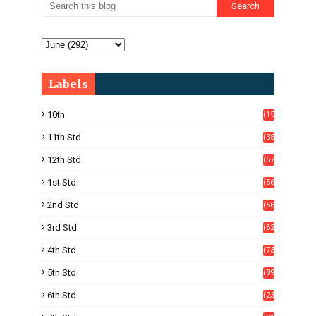
Labels
10th
(15
05)
11th Std
(35
4)
12th Std
(57
8)
1st Std
(56
)
2nd Std
(56
)
3rd Std
(62
)
4th Std
(73
)
5th Std
(89
)
6th Std
(23
5)