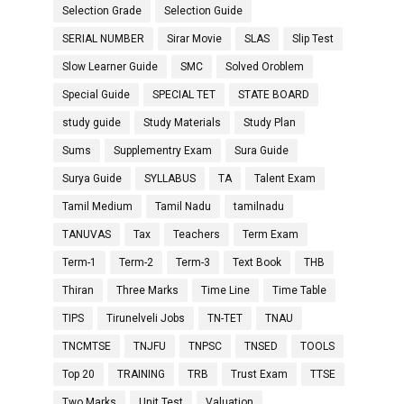
Selection Grade
Selection Guide
SERIAL NUMBER
Sirar Movie
SLAS
Slip Test
Slow Learner Guide
SMC
Solved Oroblem
Special Guide
SPECIAL TET
STATE BOARD
study guide
Study Materials
Study Plan
Sums
Supplementry Exam
Sura Guide
Surya Guide
SYLLABUS
TA
Talent Exam
Tamil Medium
Tamil Nadu
tamilnadu
TANUVAS
Tax
Teachers
Term Exam
Term-1
Term-2
Term-3
Text Book
THB
Thiran
Three Marks
Time Line
Time Table
TIPS
Tirunelveli Jobs
TN-TET
TNAU
TNCMTSE
TNJFU
TNPSC
TNSED
TOOLS
Top 20
TRAINING
TRB
Trust Exam
TTSE
Two Marks
Unit Test
Valuation