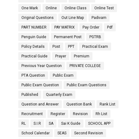
One Mark
Online
Online Class
Online Test
Original Questions
Out Line Map
Padivam
PART NUMBER
PAY MATRIX
Pay Order
Pdf
Penguin Guide
Permanent Post
PGTRB
Policy Details
Post
PPT
Practical Exam
Practical Guide
Prayer
Premium
Previous Year Question
PRIVATE COLLEGE
PTA Question
Public Exam
Public Exam Question
Public Exam Questions
Published
Quarterly Exam
Question and Answer
Question Bank
Rank List
Recruitment
Register
Revision
Rh List
RL
S.I.R
SA
Sai K Guide
SCHOOL APP
School Calendar
SEAS
Second Revision