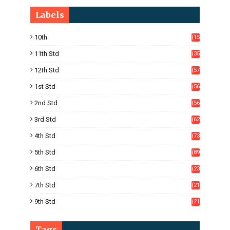
Labels
10th
(15
05)
11th Std
(35
4)
12th Std
(57
8)
1st Std
(56
)
2nd Std
(56
)
3rd Std
(62
)
4th Std
(73
)
5th Std
(89
)
6th Std
(23
5)
7th Std
(21
1)
9th Std
(21
8)
Tags