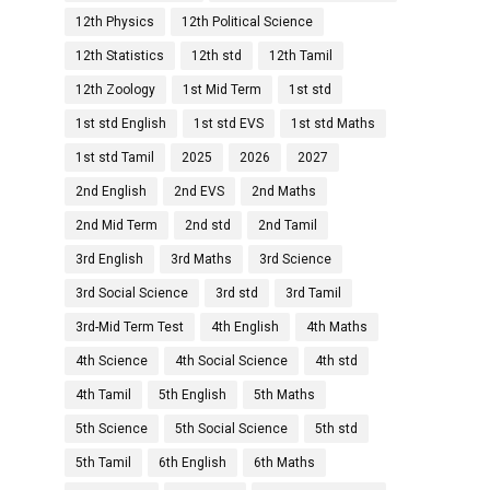
12th Physics
12th Political Science
12th Statistics
12th std
12th Tamil
12th Zoology
1st Mid Term
1st std
1st std English
1st std EVS
1st std Maths
1st std Tamil
2025
2026
2027
2nd English
2nd EVS
2nd Maths
2nd Mid Term
2nd std
2nd Tamil
3rd English
3rd Maths
3rd Science
3rd Social Science
3rd std
3rd Tamil
3rd-Mid Term Test
4th English
4th Maths
4th Science
4th Social Science
4th std
4th Tamil
5th English
5th Maths
5th Science
5th Social Science
5th std
5th Tamil
6th English
6th Maths