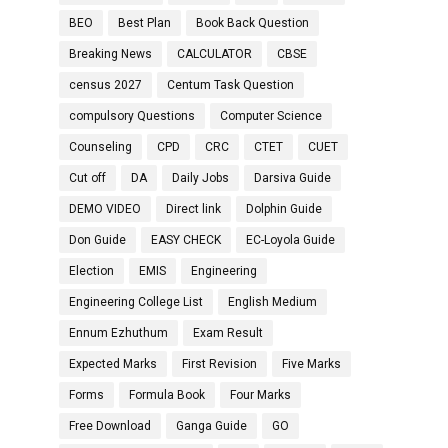
BEO
Best Plan
Book Back Question
Breaking News
CALCULATOR
CBSE
census 2027
Centum Task Question
compulsory Questions
Computer Science
Counseling
CPD
CRC
CTET
CUET
Cut off
DA
Daily Jobs
Darsiva Guide
DEMO VIDEO
Direct link
Dolphin Guide
Don Guide
EASY CHECK
EC-Loyola Guide
Election
EMIS
Engineering
Engineering College List
English Medium
Ennum Ezhuthum
Exam Result
Expected Marks
First Revision
Five Marks
Forms
Formula Book
Four Marks
Free Download
Ganga Guide
GO