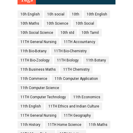
10h English
10h social
10th
10th English
10th Maths
10th Science
10th Social
10th Social Science
10th std
10th Tamil
11TH General Nursing
11TH Accountancy
11th Bio-Botany
11TH Bio-Chemistry
11TH Bio-Zoology
11TH Biology
11th Botany
11th Business Maths
11TH Chemistry
11th Commerce
11th Computer Application
11th Computer Science
11TH Computer Technology
11th Economics
11th English
11TH Ethics and Indian Culture
11TH General Nursing
11TH Geography
11th History
11TH Home Science
11th Maths