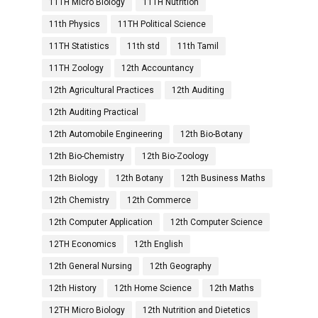
11TH Micro Biology
11TH Nutrition
11th Physics
11TH Political Science
11TH Statistics
11th std
11th Tamil
11TH Zoology
12th Accountancy
12th Agricultural Practices
12th Auditing
12th Auditing Practical
12th Automobile Engineering
12th Bio-Botany
12th Bio-Chemistry
12th Bio-Zoology
12th Biology
12th Botany
12th Business Maths
12th Chemistry
12th Commerce
12th Computer Application
12th Computer Science
12TH Economics
12th English
12th General Nursing
12th Geography
12th History
12th Home Science
12th Maths
12TH Micro Biology
12th Nutrition and Dietetics