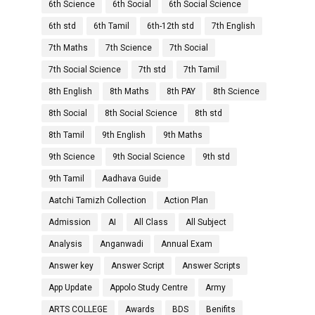
6th Science
6th Social
6th Social Science
6th std
6th Tamil
6th-12th std
7th English
7th Maths
7th Science
7th Social
7th Social Science
7th std
7th Tamil
8th English
8th Maths
8th PAY
8th Science
8th Social
8th Social Science
8th std
8th Tamil
9th English
9th Maths
9th Science
9th Social Science
9th std
9th Tamil
Aadhava Guide
Aatchi Tamizh Collection
Action Plan
Admission
AI
All Class
All Subject
Analysis
Anganwadi
Annual Exam
Answer key
Answer Script
Answer Scripts
App Update
Appolo Study Centre
Army
ARTS COLLEGE
Awards
BDS
Benifits