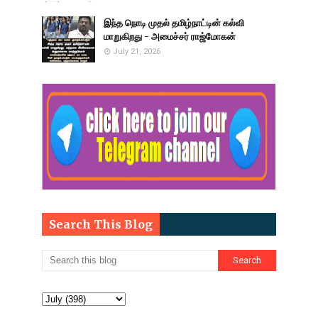
இந்த நொடி முதல் தமிழ்நாட்டின் கல்வி
மாறுகிறது - அமைச்சர் ராஜ்மோகன்
July 21, 2026
Search This Blog