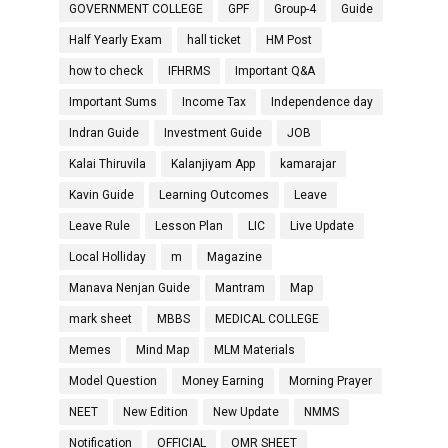
GOVERNMENT COLLEGE
GPF
Group-4
Guide
Half Yearly Exam
hall ticket
HM Post
how to check
IFHRMS
Important Q&A
Important Sums
Income Tax
Independence day
Indran Guide
Investment Guide
JOB
Kalai Thiruvila
Kalanjiyam App
kamarajar
Kavin Guide
Learning Outcomes
Leave
Leave Rule
Lesson Plan
LIC
Live Update
Local Holliday
m
Magazine
Manava Nenjan Guide
Mantram
Map
mark sheet
MBBS
MEDICAL COLLEGE
Memes
Mind Map
MLM Materials
Model Question
Money Earning
Morning Prayer
NEET
New Edition
New Update
NMMS
Notification
OFFICIAL
OMR SHEET