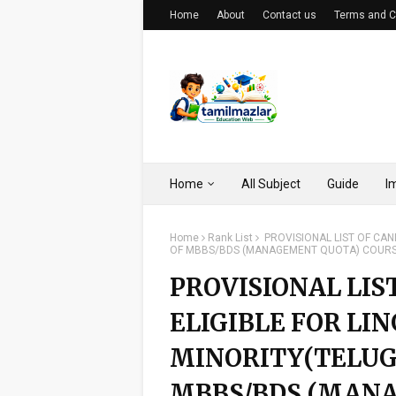
Home
About
Contact us
Terms and C
Home
All Subject
Guide
I
Home
Rank List
PROVISIONAL LIST OF CAN
OF MBBS/BDS (MANAGEMENT QUOTA) COURSE
PROVISIONAL LIS
ELIGIBLE FOR LIN
MINORITY(TELUG
MBBS/BDS (MAN