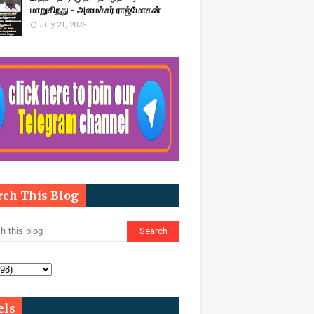
மாறுகிறது - அமைச்சர் ராஜ்மோகன்
July 21, 2026
rch This Blog
els