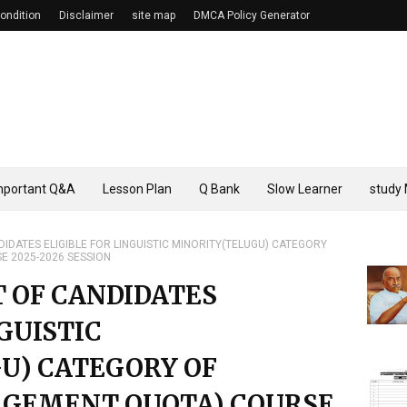
ondition
Disclaimer
site map
DMCA Policy Generator
mportant Q&A
Lesson Plan
Q Bank
Slow Learner
study 
DIDATES ELIGIBLE FOR LINGUISTIC MINORITY(TELUGU) CATEGORY
 2025-2026 SESSION
T OF CANDIDATES
GUISTIC
U) CATEGORY OF
AGEMENT QUOTA) COURSE