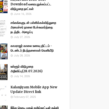
Download வரையறுக்கப்பட்ட
விடுமுறை நாட்கள்
June 16, 2026
சங்கங்களுடன் பள்ளிக்கல்வித்துறை
அமைச்சர் நாளை பேச்சுவார்த்தை
நடத்திட அழைப்பு
July 27, 2026
காமராஜர் காலை உணவு திட்டம் -
டெண்டர் நிபந்தனைகள் வெளியீடு
July 28, 2026
உள்ளூர் விடுமுறை
அறிவிப்பு(28.07.2026)
July 14, 2026
Kalanjiyam Mobile App New
Update Direct link
February 07, 2025
இந்த நொடி முதல் தமிழ்நாட்டின் கல்வி