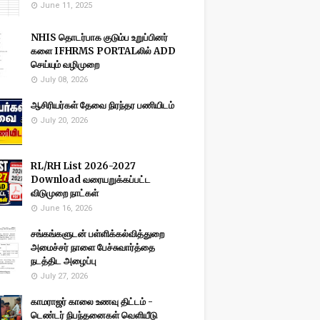
June 11, 2025
NHIS தொடர்பாக குடும்ப உறுப்பினர்
களை IFHRMS PORTALலில் ADD
செய்யும் வழிமுறை
July 08, 2026
ஆசிரியர்கள் தேவை நிரந்தர பணியிடம்
July 20, 2026
RL/RH List 2026-2027
Download வரையறுக்கப்பட்ட
விடுமுறை நாட்கள்
June 16, 2026
சங்கங்களுடன் பள்ளிக்கல்வித்துறை
அமைச்சர் நாளை பேச்சுவார்த்தை
நடத்திட அழைப்பு
July 27, 2026
காமராஜர் காலை உணவு திட்டம் -
டெண்டர் நிபந்தனைகள் வெளியீடு