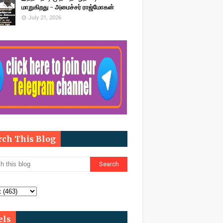
மாறுகிறது - அமைச்சர் ராஜ்மோகன்
July 21, 2026
rch This Blog
els