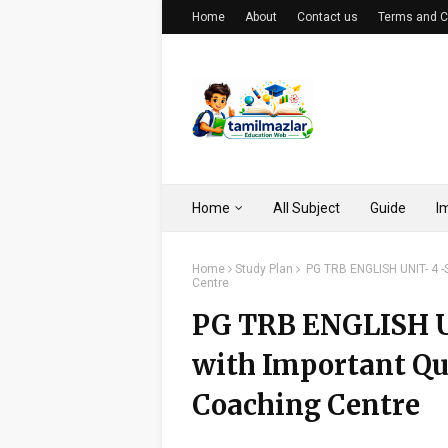
Home
About
Contact us
Terms and C
Home
All Subject
Guide
I
Home
Study Plan
PG TRB ENGLISH UNIT- 4 -
Centre
PG TRB ENGLISH U
with Important Qu
Coaching Centre