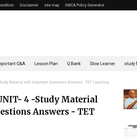
ondition
Disclaimer
site map
DMCA Policy Generator
mportant Q&A
Lesson Plan
Q Bank
Slow Learner
study 
Study Material with Important Questions Answers - TET Coaching
NIT- 4 -Study Material
estions Answers - TET