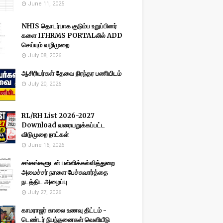
June 11, 2025
NHIS தொடர்பாக குடும்ப உறுப்பினர்
களை IFHRMS PORTALலில் ADD
செய்யும் வழிமுறை
July 08, 2026
ஆசிரியர்கள் தேவை நிரந்தர பணியிடம்
July 20, 2026
RL/RH List 2026-2027
Download வரையறுக்கப்பட்ட
விடுமுறை நாட்கள்
June 16, 2026
சங்கங்களுடன் பள்ளிக்கல்வித்துறை
அமைச்சர் நாளை பேச்சுவார்த்தை
நடத்திட அழைப்பு
July 27, 2026
காமராஜர் காலை உணவு திட்டம் -
டெண்டர் நிபந்தனைகள் வெளியீடு