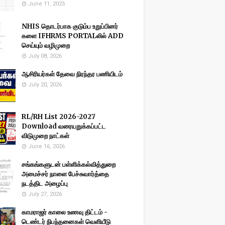
June 11, 2025
NHIS தொடர்பாக குடும்ப உறுப்பினர்
களை IFHRMS PORTALலில் ADD
செய்யும் வழிமுறை
July 08, 2026
ஆசிரியர்கள் தேவை நிரந்தர பணியிடம்
July 20, 2026
RL/RH List 2026-2027
Download வரையறுக்கப்பட்ட
விடுமுறை நாட்கள்
June 16, 2026
சங்கங்களுடன் பள்ளிக்கல்வித்துறை
அமைச்சர் நாளை பேச்சுவார்த்தை
நடத்திட அழைப்பு
July 27, 2026
காமராஜர் காலை உணவு திட்டம் -
டெண்டர் நிபந்தனைகள் வெளியீடு