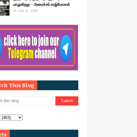
மாறுகிறது - அமைச்சர் ராஜ்மோகன்
July 21, 2026
rch This Blog
els