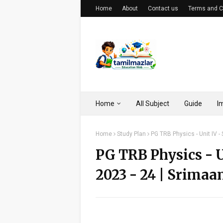
Home
About
Contact us
Terms and C
Home
All Subject
Guide
I
Home
Study Plan
PG TRB Physics - Unit IV -
PG TRB Physics - U
2023 - 24 | Srimaa