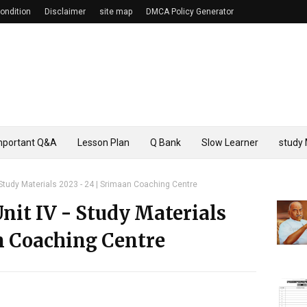
ondition
Disclaimer
site map
DMCA Policy Generator
mportant Q&A
Lesson Plan
Q Bank
Slow Learner
study 
 Study Materials 2023 - 24 | Srimaan Coaching Centre
nit IV - Study Materials
n Coaching Centre