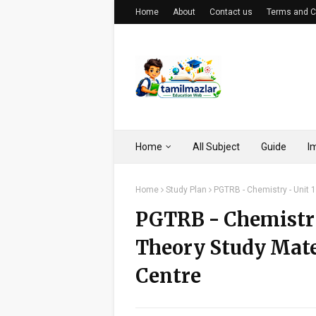
Home
About
Contact us
Terms and C
Home
All Subject
Guide
I
Home
Study Plan
PGTRB - Chemistry - Unit 
PGTRB - Chemistry
Theory Study Mate
Centre