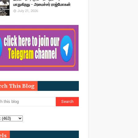
மாறுகிறது - அமைச்சர் ராஜ்மோகன்
July 21, 2026
rch This Blog
els