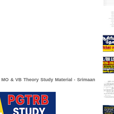
- MO & VB Theory Study Material - Srimaan