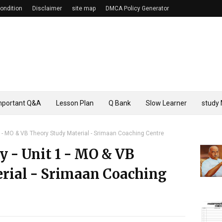
ondition
Disclaimer
site map
DMCA Policy Generator
mportant Q&A
Lesson Plan
Q Bank
Slow Learner
study 
1 - MO & VB Theory Study Material - Srimaan Coaching Centre
 - Unit 1 - MO & VB
rial - Srimaan Coaching