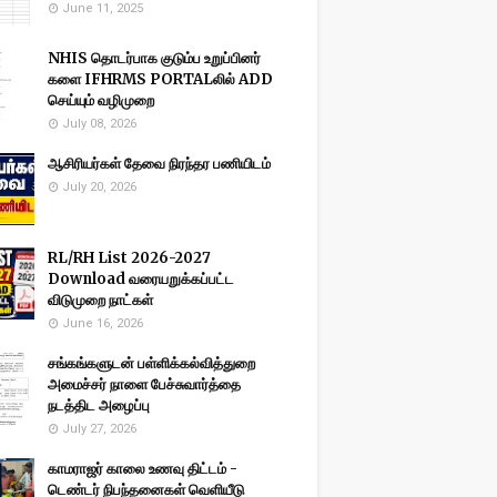
June 11, 2025
NHIS தொடர்பாக குடும்ப உறுப்பினர்
களை IFHRMS PORTALலில் ADD
செய்யும் வழிமுறை
July 08, 2026
ஆசிரியர்கள் தேவை நிரந்தர பணியிடம்
July 20, 2026
RL/RH List 2026-2027
Download வரையறுக்கப்பட்ட
விடுமுறை நாட்கள்
June 16, 2026
சங்கங்களுடன் பள்ளிக்கல்வித்துறை
அமைச்சர் நாளை பேச்சுவார்த்தை
நடத்திட அழைப்பு
July 27, 2026
காமராஜர் காலை உணவு திட்டம் -
டெண்டர் நிபந்தனைகள் வெளியீடு