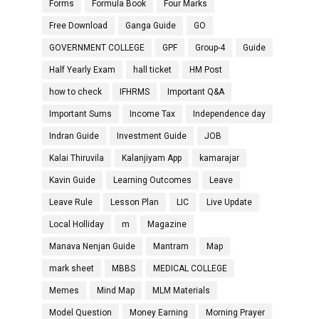
Forms
Formula Book
Four Marks
Free Download
Ganga Guide
GO
GOVERNMENT COLLEGE
GPF
Group-4
Guide
Half Yearly Exam
hall ticket
HM Post
how to check
IFHRMS
Important Q&A
Important Sums
Income Tax
Independence day
Indran Guide
Investment Guide
JOB
Kalai Thiruvila
Kalanjiyam App
kamarajar
Kavin Guide
Learning Outcomes
Leave
Leave Rule
Lesson Plan
LIC
Live Update
Local Holliday
m
Magazine
Manava Nenjan Guide
Mantram
Map
mark sheet
MBBS
MEDICAL COLLEGE
Memes
Mind Map
MLM Materials
Model Question
Money Earning
Morning Prayer