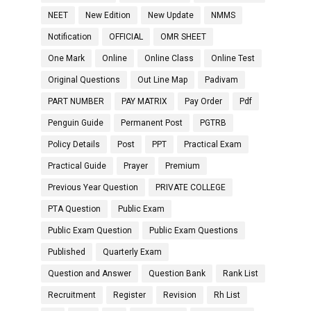
NEET
New Edition
New Update
NMMS
Notification
OFFICIAL
OMR SHEET
One Mark
Online
Online Class
Online Test
Original Questions
Out Line Map
Padivam
PART NUMBER
PAY MATRIX
Pay Order
Pdf
Penguin Guide
Permanent Post
PGTRB
Policy Details
Post
PPT
Practical Exam
Practical Guide
Prayer
Premium
Previous Year Question
PRIVATE COLLEGE
PTA Question
Public Exam
Public Exam Question
Public Exam Questions
Published
Quarterly Exam
Question and Answer
Question Bank
Rank List
Recruitment
Register
Revision
Rh List