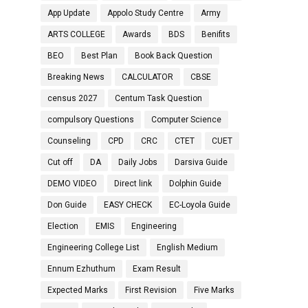
App Update
Appolo Study Centre
Army
ARTS COLLEGE
Awards
BDS
Benifits
BEO
Best Plan
Book Back Question
Breaking News
CALCULATOR
CBSE
census 2027
Centum Task Question
compulsory Questions
Computer Science
Counseling
CPD
CRC
CTET
CUET
Cut off
DA
Daily Jobs
Darsiva Guide
DEMO VIDEO
Direct link
Dolphin Guide
Don Guide
EASY CHECK
EC-Loyola Guide
Election
EMIS
Engineering
Engineering College List
English Medium
Ennum Ezhuthum
Exam Result
Expected Marks
First Revision
Five Marks