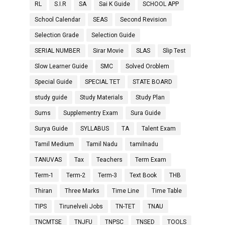
RL
S.I.R
SA
Sai K Guide
SCHOOL APP
School Calendar
SEAS
Second Revision
Selection Grade
Selection Guide
SERIAL NUMBER
Sirar Movie
SLAS
Slip Test
Slow Learner Guide
SMC
Solved Oroblem
Special Guide
SPECIAL TET
STATE BOARD
study guide
Study Materials
Study Plan
Sums
Supplementry Exam
Sura Guide
Surya Guide
SYLLABUS
TA
Talent Exam
Tamil Medium
Tamil Nadu
tamilnadu
TANUVAS
Tax
Teachers
Term Exam
Term-1
Term-2
Term-3
Text Book
THB
Thiran
Three Marks
Time Line
Time Table
TIPS
Tirunelveli Jobs
TN-TET
TNAU
TNCMTSE
TNJFU
TNPSC
TNSED
TOOLS