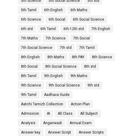
5th Science
5th Social Science
5th std
5th Tamil
6th English
6th Maths
6th Science
6th Social
6th Social Science
6th std
6th Tamil
6th-12th std
7th English
7th Maths
7th Science
7th Social
7th Social Science
7th std
7th Tamil
8th English
8th Maths
8th PAY
8th Science
8th Social
8th Social Science
8th std
8th Tamil
9th English
9th Maths
9th Science
9th Social Science
9th std
9th Tamil
Aadhava Guide
Aatchi Tamizh Collection
Action Plan
Admission
AI
All Class
All Subject
Analysis
Anganwadi
Annual Exam
Answer key
Answer Script
Answer Scripts