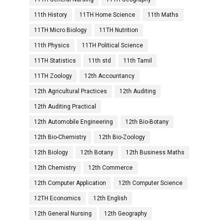
11th History
11TH Home Science
11th Maths
11TH Micro Biology
11TH Nutrition
11th Physics
11TH Political Science
11TH Statistics
11th std
11th Tamil
11TH Zoology
12th Accountancy
12th Agricultural Practices
12th Auditing
12th Auditing Practical
12th Automobile Engineering
12th Bio-Botany
12th Bio-Chemistry
12th Bio-Zoology
12th Biology
12th Botany
12th Business Maths
12th Chemistry
12th Commerce
12th Computer Application
12th Computer Science
12TH Economics
12th English
12th General Nursing
12th Geography