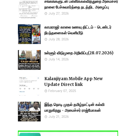
சங்கங்களுடன் பள்ளிக்கல்வித்துறை அமைச்சர்
நாளை பேச்சுவார்த்தை நடத்திட அழைப்பு
July 27, 2026
காமராஜர் காலை உணவு திட்டம் - டெண்டர்
நிபந்தனைகள் வெளியீடு
July 28, 2026
உள்ளூர் விடுமுறை அறிவிப்பு(28.07.2026)
July 14, 2026
Kalanjiyam Mobile App New
Update Direct link
February 07, 2025
இந்த நொடி முதல் தமிழ்நாட்டின் கல்வி
மாறுகிறது - அமைச்சர் ராஜ்மோகன்
July 21, 2026