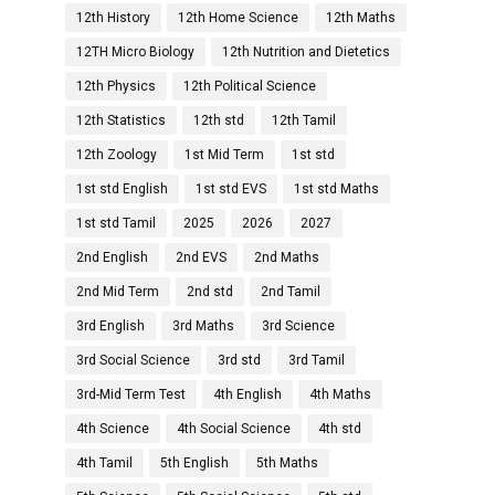
12th History
12th Home Science
12th Maths
12TH Micro Biology
12th Nutrition and Dietetics
12th Physics
12th Political Science
12th Statistics
12th std
12th Tamil
12th Zoology
1st Mid Term
1st std
1st std English
1st std EVS
1st std Maths
1st std Tamil
2025
2026
2027
2nd English
2nd EVS
2nd Maths
2nd Mid Term
2nd std
2nd Tamil
3rd English
3rd Maths
3rd Science
3rd Social Science
3rd std
3rd Tamil
3rd-Mid Term Test
4th English
4th Maths
4th Science
4th Social Science
4th std
4th Tamil
5th English
5th Maths