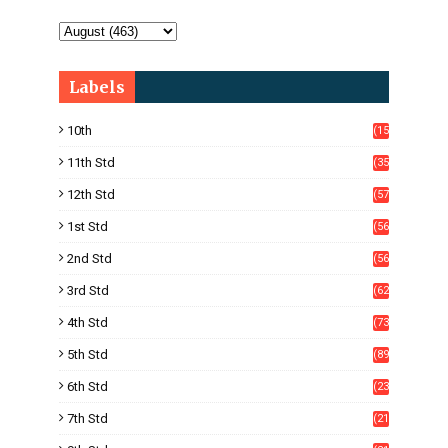
Labels
10th
(15
05)
11th Std
(35
4)
12th Std
(57
8)
1st Std
(56
)
2nd Std
(56
)
3rd Std
(62
)
4th Std
(73
)
5th Std
(89
)
6th Std
(23
5)
7th Std
(21
1)