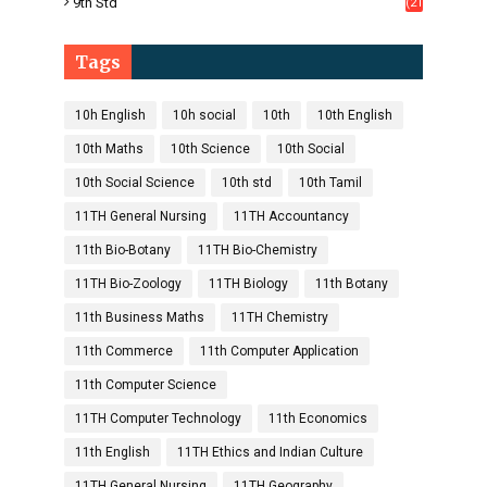
9th Std
(21
8)
Tags
10h English
10h social
10th
10th English
10th Maths
10th Science
10th Social
10th Social Science
10th std
10th Tamil
11TH General Nursing
11TH Accountancy
11th Bio-Botany
11TH Bio-Chemistry
11TH Bio-Zoology
11TH Biology
11th Botany
11th Business Maths
11TH Chemistry
11th Commerce
11th Computer Application
11th Computer Science
11TH Computer Technology
11th Economics
11th English
11TH Ethics and Indian Culture
11TH General Nursing
11TH Geography