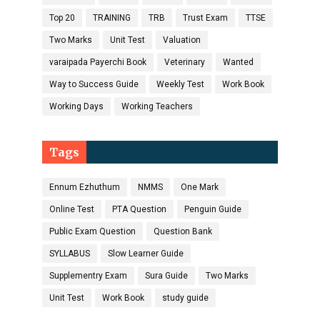
Top 20
TRAINING
TRB
Trust Exam
TTSE
Two Marks
Unit Test
Valuation
varaipada Payerchi Book
Veterinary
Wanted
Way to Success Guide
Weekly Test
Work Book
Working Days
Working Teachers
Tags
Ennum Ezhuthum
NMMS
One Mark
Online Test
PTA Question
Penguin Guide
Public Exam Question
Question Bank
SYLLABUS
Slow Learner Guide
Supplementry Exam
Sura Guide
Two Marks
Unit Test
Work Book
study guide