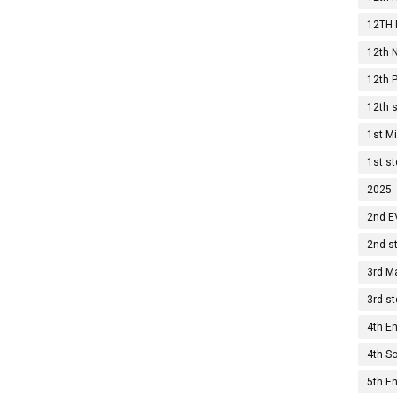
12TH 
12th N
12th P
12th 
1st M
1st s
2025
2nd E
2nd s
3rd M
3rd st
4th En
4th S
5th En