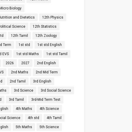
Micro Biology
utrition and Dietetics
12th Physics
olitical Science
12th Statistics
std
12th Tamil
12th Zoology
id Term
1st std
1st std English
td EVS
1st std Maths
1st std Tamil
2026
2027
2nd English
VS
2nd Maths
2nd Mid Term
td
2nd Tamil
3rd English
aths
3rd Science
3rd Social Science
d
3rd Tamil
3rd-Mid Term Test
glish
4th Maths
4th Science
ocial Science
4th std
4th Tamil
glish
5th Maths
5th Science