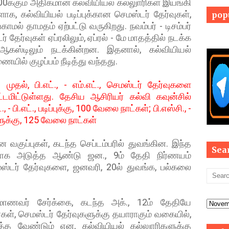
700க்கும் அதிகமான கல்வியியல் கல்லுாரிகள் இயங்கி
, கல்வியியல் படிப்புக்கான செமஸ்டர் தேர்வுகள்,
pop
காமல் தாமதம் ஏற்பட்டு வருகிறது. நவம்பர் - டிசம்பர்
தேர்வுகள் ஏப்ரலிலும், ஏப்ரல் - மே மாதத்தில் நடக்க
ஆகஸ்டிலும் நடக்கின்றன. இதனால், கல்வியியல்
யில் குழப்பம் நீடித்து வந்தது.
 முதல், பி.எட்., - எம்.எட்., செமஸ்டர் தேர்வுகளை
டமிட்டுள்ளது. தேசிய ஆசிரியர் கல்வி கவுன்சில்
, - பி.எட்., படிப்புக்கு, 100 வேலை நாட்கள்; பி.எஸ்சி., -
ப்புகளுக்கு, 125 வேலை நாட்கள்
ன வகுப்புகள், கடந்த செப்டம்பரில் துவங்கின. இந்த
Sea
ாக அடுத்த ஆண்டு ஜன., 9ம் தேதி நிர்ணயம்
மஸ்டர் தேர்வுகளை, ஜனவரி, 20ல் துவங்க, பல்கலை
கான மாணவர் சேர்க்கை, கடந்த அக்., 12ம் தேதியே
், செமஸ்டர் தேர்வுகளுக்கு தயாராகும் வகையில்,
டத்த வேண்டும் என, கல்வியியல் கல்லுாரிகளுக்கு