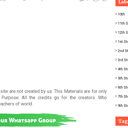
Lab
10th
11th S
12th S
1st St
2nd S
3rd St
4th St
5th St
6th St
ite are not created by us. This Materials are for only
7th St
Purpose. All the credits go for the creators. Who
teachers of world
.
9th St
Tag