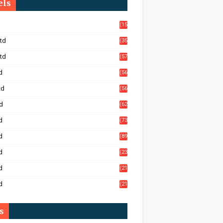
els
(15
05)
td
(35
4)
td
(57
8)
d
(56
)
td
(56
)
d
(62
)
d
(73
)
d
(89
)
d
(23
5)
d
(21
1)
d
(21
8)
s