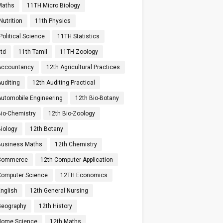
Maths
11TH Micro Biology
utrition
11th Physics
olitical Science
11TH Statistics
std
11th Tamil
11TH Zoology
Accountancy
12th Agricultural Practices
Auditing
12th Auditing Practical
Automobile Engineering
12th Bio-Botany
Bio-Chemistry
12th Bio-Zoology
Biology
12th Botany
Business Maths
12th Chemistry
 Commerce
12th Computer Application
Computer Science
12TH Economics
English
12th General Nursing
Geography
12th History
Home Science
12th Maths