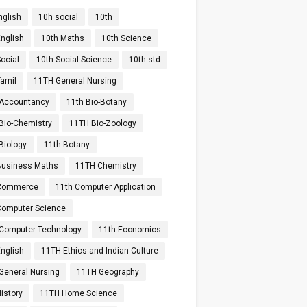
nglish
10h social
10th
English
10th Maths
10th Science
ocial
10th Social Science
10th std
Tamil
11TH General Nursing
Accountancy
11th Bio-Botany
Bio-Chemistry
11TH Bio-Zoology
Biology
11th Botany
Business Maths
11TH Chemistry
 Commerce
11th Computer Application
Computer Science
Computer Technology
11th Economics
English
11TH Ethics and Indian Culture
General Nursing
11TH Geography
istory
11TH Home Science