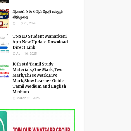
ஆகஸ்ட் 5 & 6ஆம் தேதி உள்ளூர்
விடுமுறை
July 20, 2026
TNSED Student Manarkeni
App New Update Download
Direct Link
April 16, 2025
10th std Tamil Study
Materials,One Mark,Two
Mark,Three Mark,Five
Mark,Slow Learner Guide
Tamil Medium and English
Medium
March 21, 2025