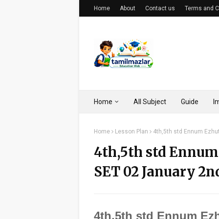
Home
About
Contact us
Terms and C
Home
All Subject
Guide
I
Home
Lesson Plan
4th,5th std Ennum Ezh
4th,5th std Ennu
SET 02 January 2
4th,5th std Ennum Ez