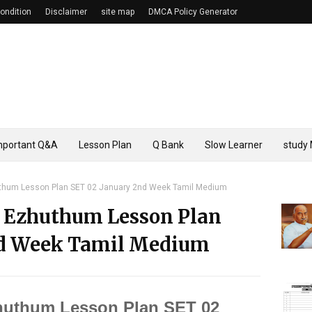
ondition
Disclaimer
site map
DMCA Policy Generator
mportant Q&A
Lesson Plan
Q Bank
Slow Learner
study 
uthum Lesson Plan SET 02 January 2nd Week Tamil Medium
m Ezhuthum Lesson Plan
nd Week Tamil Medium
huthum Lesson Plan SET 02