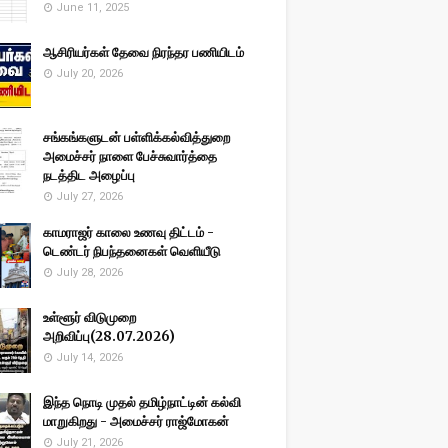
June 11, 2025
ஆசிரியர்கள் தேவை நிரந்தர பணியிடம்
July 20, 2026
சங்கங்களுடன் பள்ளிக்கல்வித்துறை
அமைச்சர் நாளை பேச்சுவார்த்தை
நடத்திட அழைப்பு
July 27, 2026
காமராஜர் காலை உணவு திட்டம் -
டெண்டர் நிபந்தனைகள் வெளியீடு
July 28, 2026
உள்ளூர் விடுமுறை
அறிவிப்பு(28.07.2026)
July 14, 2026
இந்த நொடி முதல் தமிழ்நாட்டின் கல்வி
மாறுகிறது - அமைச்சர் ராஜ்மோகன்
July 21, 2026