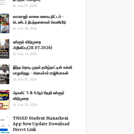
July 27, 2026
காமராஜர் காலை உணவு திட்டம் -
டெண்டர் நிபந்தனைகள் வெளியீடு
July 28, 2026
உள்ளூர் விடுமுறை
அறிவிப்பு(28.07.2026)
July 14, 2026
இந்த நொடி முதல் தமிழ்நாட்டின் கல்வி
மாறுகிறது - அமைச்சர் ராஜ்மோகன்
July 21, 2026
ஆகஸ்ட் 5 & 6ஆம் தேதி உள்ளூர்
விடுமுறை
July 20, 2026
TNSED Student Manarkeni
App New Update Download
Direct Link