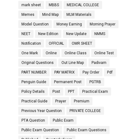
mark sheet
MBBS
MEDICAL COLLEGE
Memes
Mind Map
MLM Materials
Model Question
Money Earning
Morning Prayer
NEET
New Edition
New Update
NMMS
Notification
OFFICIAL
OMR SHEET
One Mark
Online
Online Class
Online Test
Original Questions
Out Line Map
Padivam
PART NUMBER
PAY MATRIX
Pay Order
Pdf
Penguin Guide
Permanent Post
PGTRB
Policy Details
Post
PPT
Practical Exam
Practical Guide
Prayer
Premium
Previous Year Question
PRIVATE COLLEGE
PTA Question
Public Exam
Public Exam Question
Public Exam Questions