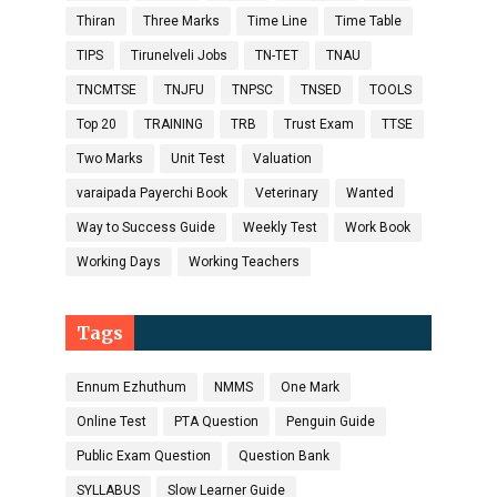
Thiran
Three Marks
Time Line
Time Table
TIPS
Tirunelveli Jobs
TN-TET
TNAU
TNCMTSE
TNJFU
TNPSC
TNSED
TOOLS
Top 20
TRAINING
TRB
Trust Exam
TTSE
Two Marks
Unit Test
Valuation
varaipada Payerchi Book
Veterinary
Wanted
Way to Success Guide
Weekly Test
Work Book
Working Days
Working Teachers
Tags
Ennum Ezhuthum
NMMS
One Mark
Online Test
PTA Question
Penguin Guide
Public Exam Question
Question Bank
SYLLABUS
Slow Learner Guide