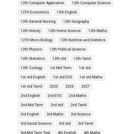
12th Computer Application
12th Computer Science
12TH Economics
12th English
12th General Nursing
12th Geography
12th History
12th Home Science
12th Maths
12TH Micro Biology
12th Nutrition and Dietetics
12th Physics
12th Political Science
12th Statistics
12th std
12th Tamil
12th Zoology
1st Mid Term
1st std
1st std English
1st std EVS
1st std Maths
1st std Tamil
2025
2026
2027
2nd English
2nd EVS
2nd Maths
2nd Mid Term
2nd std
2nd Tamil
3rd English
3rd Maths
3rd Science
3rd Social Science
3rd std
3rd Tamil
3rd-Mid Term Test
4th English
4th Maths