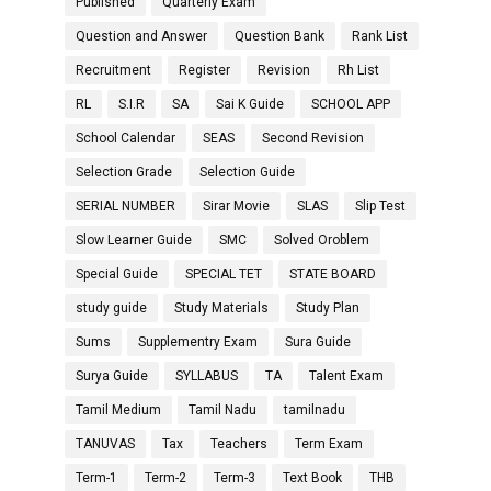
Published
Quarterly Exam
Question and Answer
Question Bank
Rank List
Recruitment
Register
Revision
Rh List
RL
S.I.R
SA
Sai K Guide
SCHOOL APP
School Calendar
SEAS
Second Revision
Selection Grade
Selection Guide
SERIAL NUMBER
Sirar Movie
SLAS
Slip Test
Slow Learner Guide
SMC
Solved Oroblem
Special Guide
SPECIAL TET
STATE BOARD
study guide
Study Materials
Study Plan
Sums
Supplementry Exam
Sura Guide
Surya Guide
SYLLABUS
TA
Talent Exam
Tamil Medium
Tamil Nadu
tamilnadu
TANUVAS
Tax
Teachers
Term Exam
Term-1
Term-2
Term-3
Text Book
THB