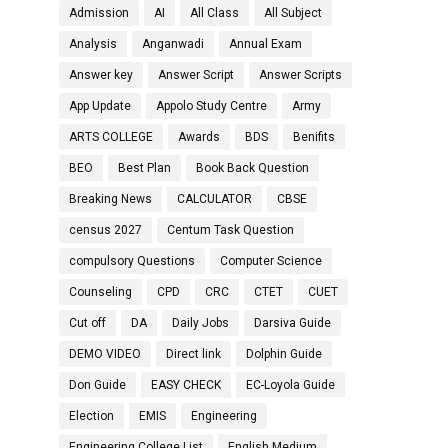
Admission
AI
All Class
All Subject
Analysis
Anganwadi
Annual Exam
Answer key
Answer Script
Answer Scripts
App Update
Appolo Study Centre
Army
ARTS COLLEGE
Awards
BDS
Benifits
BEO
Best Plan
Book Back Question
Breaking News
CALCULATOR
CBSE
census 2027
Centum Task Question
compulsory Questions
Computer Science
Counseling
CPD
CRC
CTET
CUET
Cut off
DA
Daily Jobs
Darsiva Guide
DEMO VIDEO
Direct link
Dolphin Guide
Don Guide
EASY CHECK
EC-Loyola Guide
Election
EMIS
Engineering
Engineering College List
English Medium