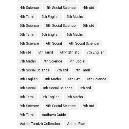
4th Science
4th Social Science
4th std
4th Tamil
5th English
5th Maths
5th Science
5th Social Science
5th std
5th Tamil
6th English
6th Maths
6th Science
6th Social
6th Social Science
6th std
6th Tamil
6th-12th std
7th English
7th Maths
7th Science
7th Social
7th Social Science
7th std
7th Tamil
8th English
8th Maths
8th PAY
8th Science
8th Social
8th Social Science
8th std
8th Tamil
9th English
9th Maths
9th Science
9th Social Science
9th std
9th Tamil
Aadhava Guide
Aatchi Tamizh Collection
Action Plan