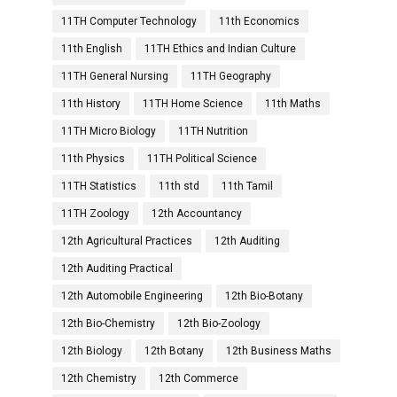
11TH Computer Technology
11th Economics
11th English
11TH Ethics and Indian Culture
11TH General Nursing
11TH Geography
11th History
11TH Home Science
11th Maths
11TH Micro Biology
11TH Nutrition
11th Physics
11TH Political Science
11TH Statistics
11th std
11th Tamil
11TH Zoology
12th Accountancy
12th Agricultural Practices
12th Auditing
12th Auditing Practical
12th Automobile Engineering
12th Bio-Botany
12th Bio-Chemistry
12th Bio-Zoology
12th Biology
12th Botany
12th Business Maths
12th Chemistry
12th Commerce