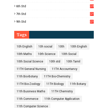
)
6th Std
(23
5)
7th Std
(21
1)
9th Std
(21
8)
Tags
10h English
10h social
10th
10th English
10th Maths
10th Science
10th Social
10th Social Science
10th std
10th Tamil
11TH General Nursing
11TH Accountancy
11th Bio-Botany
11TH Bio-Chemistry
11TH Bio-Zoology
11TH Biology
11th Botany
11th Business Maths
11TH Chemistry
11th Commerce
11th Computer Application
11th Computer Science