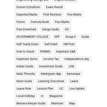
Ennum Ezhuthum
Exam Result
Expected Marks
First Revision
Five Marks
Forms
Formula Book
Four Marks
Free Download
Ganga Guide
GO
GOVERNMENT COLLEGE
GPF
Group-4
Guide
Half Yearly Exam
hall ticket
HM Post
how to check
IFHRMS
Important Q&A
Important Sums
Income Tax
Independence day
Indran Guide
Investment Guide
JOB
Kalai Thiruvila
Kalanjiyam App
kamarajar
Kavin Guide
Learning Outcomes
Leave
Leave Rule
Lesson Plan
LIC
Live Update
Local Holliday
m
Magazine
Manava Nenjan Guide
Mantram
Map