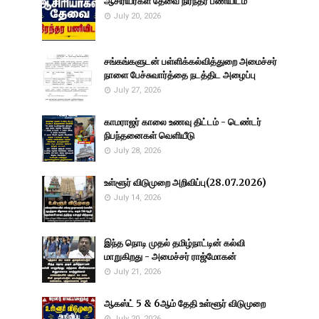
ஆசிரியர்கள் தேவை நிரந்தர பணியிடம்
July 20, 2026
சங்கங்களுடன் பள்ளிக்கல்வித்துறை அமைச்சர்
நாளை பேச்சுவார்த்தை நடத்திட அழைப்பு
July 27, 2026
காமராஜர் காலை உணவு திட்டம் - டெண்டர்
நிபந்தனைகள் வெளியீடு
July 28, 2026
உள்ளூர் விடுமுறை அறிவிப்பு(28.07.2026)
July 14, 2026
இந்த நொடி முதல் தமிழ்நாட்டின் கல்வி
மாறுகிறது - அமைச்சர் ராஜ்மோகன்
July 21, 2026
ஆகஸ்ட் 5 & 6ஆம் தேதி உள்ளூர் விடுமுறை
July 20, 2026