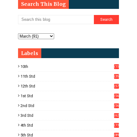
Search This Blog
Labels
10th
(15
05)
11th Std
(35
4)
12th Std
(57
8)
1st Std
(56
)
2nd Std
(56
)
3rd Std
(62
)
4th Std
(73
)
5th Std
(89