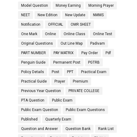
Model Question
Money Earning
Morning Prayer
NEET
New Edition
New Update
NMMS
Notification
OFFICIAL
OMR SHEET
One Mark
Online
Online Class
Online Test
Original Questions
Out Line Map
Padivam
PART NUMBER
PAY MATRIX
Pay Order
Pdf
Penguin Guide
Permanent Post
PGTRB
Policy Details
Post
PPT
Practical Exam
Practical Guide
Prayer
Premium
Previous Year Question
PRIVATE COLLEGE
PTA Question
Public Exam
Public Exam Question
Public Exam Questions
Published
Quarterly Exam
Question and Answer
Question Bank
Rank List