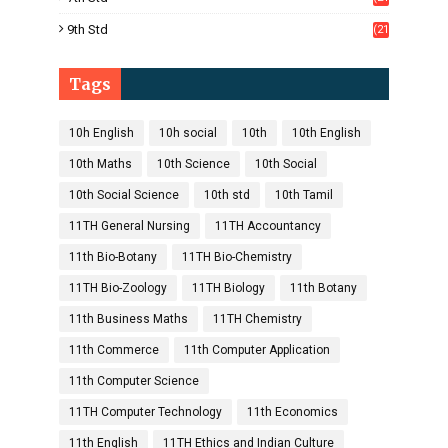
1)
9th Std
(21
8)
Tags
10h English
10h social
10th
10th English
10th Maths
10th Science
10th Social
10th Social Science
10th std
10th Tamil
11TH General Nursing
11TH Accountancy
11th Bio-Botany
11TH Bio-Chemistry
11TH Bio-Zoology
11TH Biology
11th Botany
11th Business Maths
11TH Chemistry
11th Commerce
11th Computer Application
11th Computer Science
11TH Computer Technology
11th Economics
11th English
11TH Ethics and Indian Culture