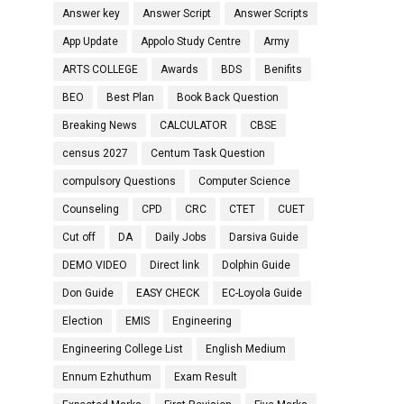
Answer key
Answer Script
Answer Scripts
App Update
Appolo Study Centre
Army
ARTS COLLEGE
Awards
BDS
Benifits
BEO
Best Plan
Book Back Question
Breaking News
CALCULATOR
CBSE
census 2027
Centum Task Question
compulsory Questions
Computer Science
Counseling
CPD
CRC
CTET
CUET
Cut off
DA
Daily Jobs
Darsiva Guide
DEMO VIDEO
Direct link
Dolphin Guide
Don Guide
EASY CHECK
EC-Loyola Guide
Election
EMIS
Engineering
Engineering College List
English Medium
Ennum Ezhuthum
Exam Result