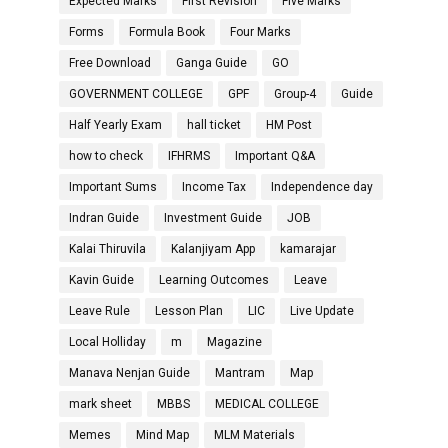
Expected Marks
First Revision
Five Marks
Forms
Formula Book
Four Marks
Free Download
Ganga Guide
GO
GOVERNMENT COLLEGE
GPF
Group-4
Guide
Half Yearly Exam
hall ticket
HM Post
how to check
IFHRMS
Important Q&A
Important Sums
Income Tax
Independence day
Indran Guide
Investment Guide
JOB
Kalai Thiruvila
Kalanjiyam App
kamarajar
Kavin Guide
Learning Outcomes
Leave
Leave Rule
Lesson Plan
LIC
Live Update
Local Holliday
m
Magazine
Manava Nenjan Guide
Mantram
Map
mark sheet
MBBS
MEDICAL COLLEGE
Memes
Mind Map
MLM Materials