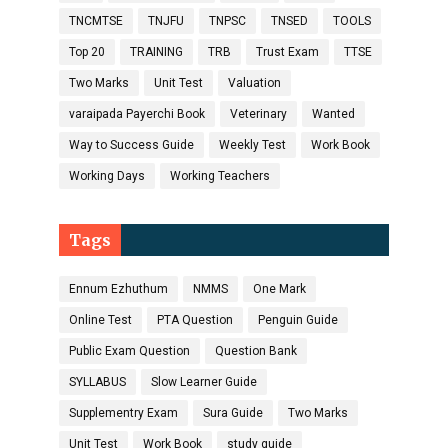
TNCMTSE
TNJFU
TNPSC
TNSED
TOOLS
Top 20
TRAINING
TRB
Trust Exam
TTSE
Two Marks
Unit Test
Valuation
varaipada Payerchi Book
Veterinary
Wanted
Way to Success Guide
Weekly Test
Work Book
Working Days
Working Teachers
Tags
Ennum Ezhuthum
NMMS
One Mark
Online Test
PTA Question
Penguin Guide
Public Exam Question
Question Bank
SYLLABUS
Slow Learner Guide
Supplementry Exam
Sura Guide
Two Marks
Unit Test
Work Book
study guide