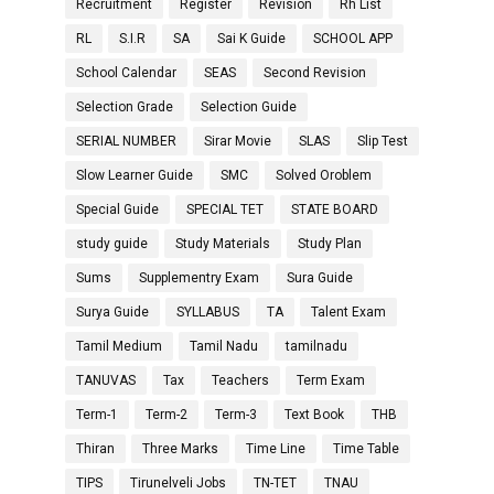
Recruitment
Register
Revision
Rh List
RL
S.I.R
SA
Sai K Guide
SCHOOL APP
School Calendar
SEAS
Second Revision
Selection Grade
Selection Guide
SERIAL NUMBER
Sirar Movie
SLAS
Slip Test
Slow Learner Guide
SMC
Solved Oroblem
Special Guide
SPECIAL TET
STATE BOARD
study guide
Study Materials
Study Plan
Sums
Supplementry Exam
Sura Guide
Surya Guide
SYLLABUS
TA
Talent Exam
Tamil Medium
Tamil Nadu
tamilnadu
TANUVAS
Tax
Teachers
Term Exam
Term-1
Term-2
Term-3
Text Book
THB
Thiran
Three Marks
Time Line
Time Table
TIPS
Tirunelveli Jobs
TN-TET
TNAU