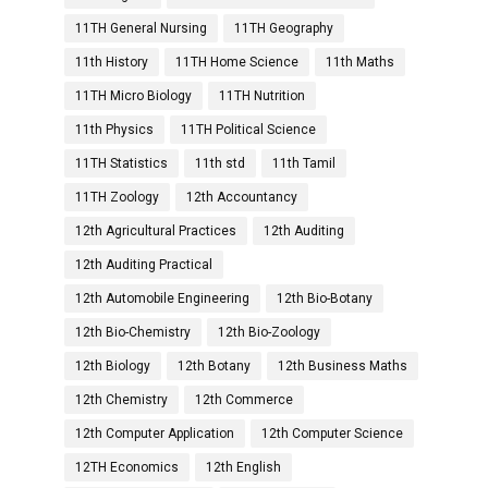
11TH General Nursing
11TH Geography
11th History
11TH Home Science
11th Maths
11TH Micro Biology
11TH Nutrition
11th Physics
11TH Political Science
11TH Statistics
11th std
11th Tamil
11TH Zoology
12th Accountancy
12th Agricultural Practices
12th Auditing
12th Auditing Practical
12th Automobile Engineering
12th Bio-Botany
12th Bio-Chemistry
12th Bio-Zoology
12th Biology
12th Botany
12th Business Maths
12th Chemistry
12th Commerce
12th Computer Application
12th Computer Science
12TH Economics
12th English