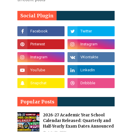
Social Plugin
Popular Posts
2026-27 Academic Year School
Calendar Released: Quarterly and
Half-Yearly Exam Dates Announced