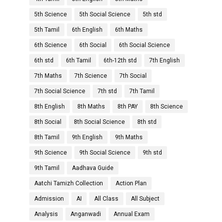
5th Science
5th Social Science
5th std
5th Tamil
6th English
6th Maths
6th Science
6th Social
6th Social Science
6th std
6th Tamil
6th-12th std
7th English
7th Maths
7th Science
7th Social
7th Social Science
7th std
7th Tamil
8th English
8th Maths
8th PAY
8th Science
8th Social
8th Social Science
8th std
8th Tamil
9th English
9th Maths
9th Science
9th Social Science
9th std
9th Tamil
Aadhava Guide
Aatchi Tamizh Collection
Action Plan
Admission
AI
All Class
All Subject
Analysis
Anganwadi
Annual Exam