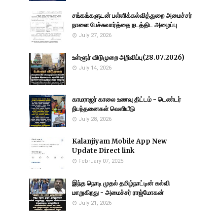
சங்கங்களுடன் பள்ளிக்கல்வித்துறை அமைச்சர்
நாளை பேச்சுவார்த்தை நடத்திட அழைப்பு
July 27, 2026
உள்ளூர் விடுமுறை அறிவிப்பு(28.07.2026)
July 14, 2026
காமராஜர் காலை உணவு திட்டம் - டெண்டர்
நிபந்தனைகள் வெளியீடு
July 28, 2026
Kalanjiyam Mobile App New
Update Direct link
February 07, 2025
இந்த நொடி முதல் தமிழ்நாட்டின் கல்வி
மாறுகிறது - அமைச்சர் ராஜ்மோகன்
July 21, 2026