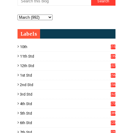
Labels
10th
(15
05)
11th Std
(35
4)
12th Std
(57
8)
1st Std
(56
)
2nd Std
(56
)
3rd Std
(62
)
4th Std
(73
)
5th Std
(89
)
6th Std
(23
5)
7th Std
(21