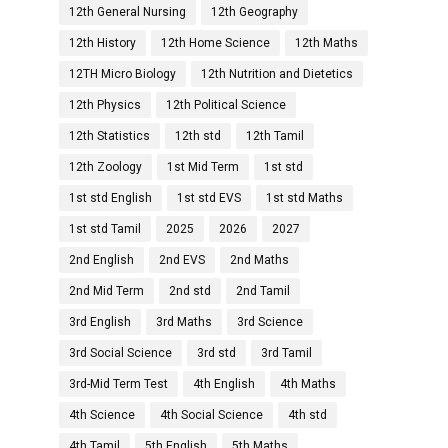
12th General Nursing
12th Geography
12th History
12th Home Science
12th Maths
12TH Micro Biology
12th Nutrition and Dietetics
12th Physics
12th Political Science
12th Statistics
12th std
12th Tamil
12th Zoology
1st Mid Term
1st std
1st std English
1st std EVS
1st std Maths
1st std Tamil
2025
2026
2027
2nd English
2nd EVS
2nd Maths
2nd Mid Term
2nd std
2nd Tamil
3rd English
3rd Maths
3rd Science
3rd Social Science
3rd std
3rd Tamil
3rd-Mid Term Test
4th English
4th Maths
4th Science
4th Social Science
4th std
4th Tamil
5th English
5th Maths