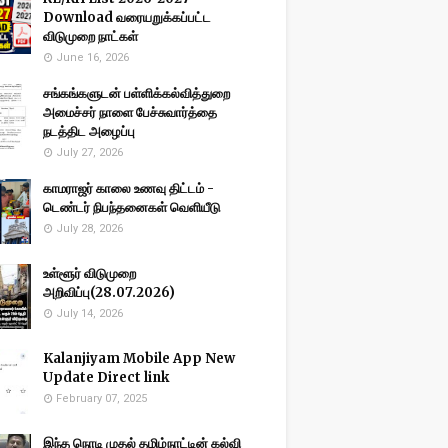
Download வரையறுக்கப்பட்ட
விடுமுறை நாட்கள்
June 16, 2026
சங்கங்களுடன் பள்ளிக்கல்வித்துறை
அமைச்சர் நாளை பேச்சுவார்த்தை
நடத்திட அழைப்பு
July 27, 2026
காமராஜர் காலை உணவு திட்டம் -
டெண்டர் நிபந்தனைகள் வெளியீடு
July 28, 2026
உள்ளூர் விடுமுறை
அறிவிப்பு(28.07.2026)
July 14, 2026
Kalanjiyam Mobile App New
Update Direct link
February 07, 2025
இந்த நொடி முதல் தமிழ்நாட்டின் கல்வி