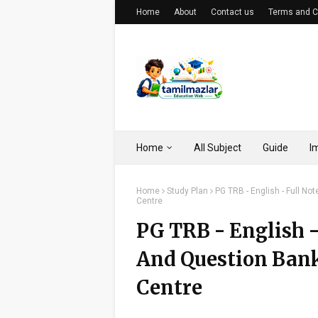
Home
About
Contact us
Terms and C
Home
All Subject
Guide
I
Home
Study Plan
PG TRB - English - Full No
Centre
PG TRB - English -
And Question Bank 
Centre