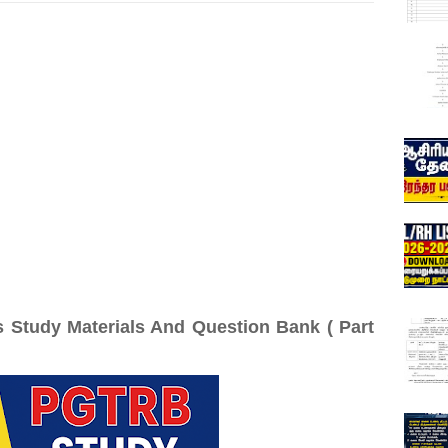
s Study Materials And Question Bank ( Part