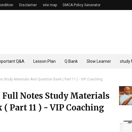
ondition
Disclaimer
site map
DMCA Policy Generator
mportant Q&A
Lesson Plan
Q Bank
Slow Learner
study 
tes Study Materials And Question Bank ( Part 11 ) - VIP Coaching
 Full Notes Study Materials
( Part 11 ) - VIP Coaching