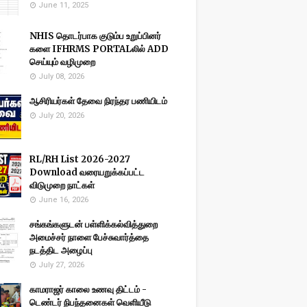
June 11, 2025
NHIS தொடர்பாக குடும்ப உறுப்பினர்
களை IFHRMS PORTALலில் ADD
செய்யும் வழிமுறை
July 08, 2026
ஆசிரியர்கள் தேவை நிரந்தர பணியிடம்
July 20, 2026
RL/RH List 2026-2027
Download வரையறுக்கப்பட்ட
விடுமுறை நாட்கள்
June 16, 2026
சங்கங்களுடன் பள்ளிக்கல்வித்துறை
அமைச்சர் நாளை பேச்சுவார்த்தை
நடத்திட அழைப்பு
July 27, 2026
காமராஜர் காலை உணவு திட்டம் -
டெண்டர் நிபந்தனைகள் வெளியீடு