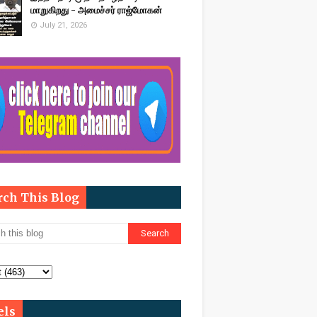
மாறுகிறது - அமைச்சர் ராஜ்மோகன்
July 21, 2026
rch This Blog
els