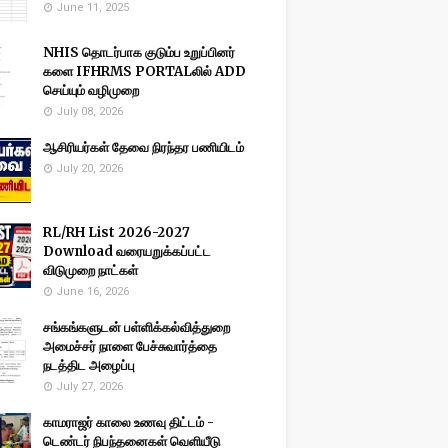
June 11, 2025
NHIS தொடர்பாக குடும்ப உறுப்பினர்
களை IFHRMS PORTALலில் ADD
செய்யும் வழிமுறை
July 08, 2026
ஆசிரியர்கள் தேவை நிரந்தர பணியிடம்
July 20, 2026
RL/RH List 2026-2027
Download வரையறுக்கப்பட்ட
விடுமுறை நாட்கள்
June 16, 2026
சங்கங்களுடன் பள்ளிக்கல்வித்துறை
அமைச்சர் நாளை பேச்சுவார்த்தை
நடத்திட அழைப்பு
July 27, 2026
காமராஜர் காலை உணவு திட்டம் -
டெண்டர் நிபந்தனைகள் வெளியீடு