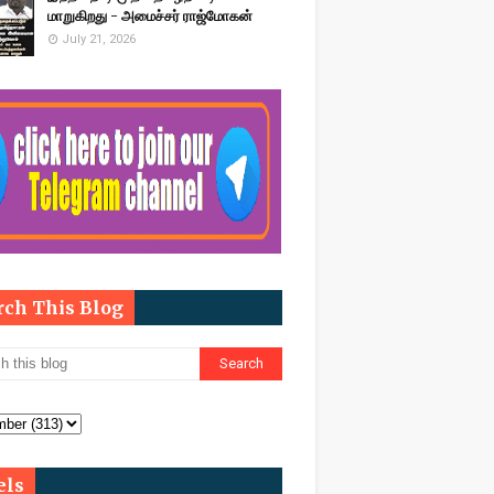
மாறுகிறது - அமைச்சர் ராஜ்மோகன்
July 21, 2026
rch This Blog
els