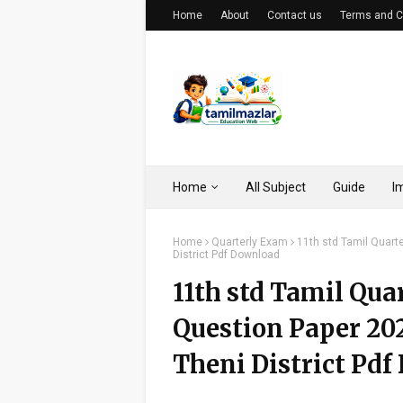
Home
About
Contact us
Terms and C
Home
All Subject
Guide
I
Home
Quarterly Exam
11th std Tamil Quar
District Pdf Download
11th std Tamil Qu
Question Paper 2
Theni District Pd