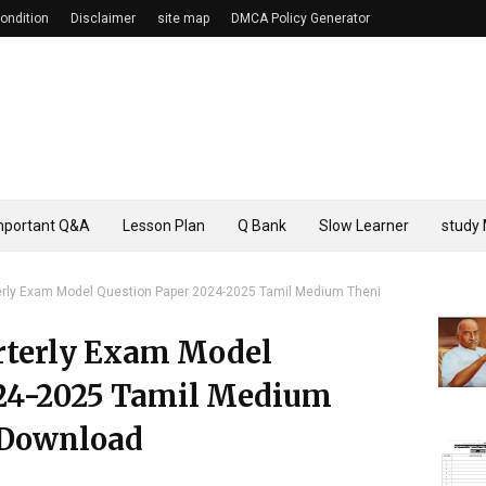
ondition
Disclaimer
site map
DMCA Policy Generator
mportant Q&A
Lesson Plan
Q Bank
Slow Learner
study 
terly Exam Model Question Paper 2024-2025 Tamil Medium Theni
arterly Exam Model
024-2025 Tamil Medium
f Download