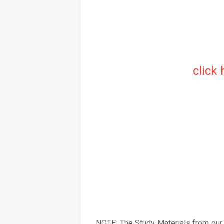
click
NOTE: The Study Materials from our s