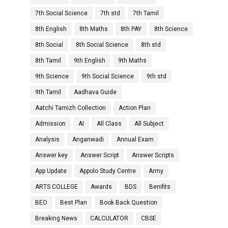
7th Social Science
7th std
7th Tamil
8th English
8th Maths
8th PAY
8th Science
8th Social
8th Social Science
8th std
8th Tamil
9th English
9th Maths
9th Science
9th Social Science
9th std
9th Tamil
Aadhava Guide
Aatchi Tamizh Collection
Action Plan
Admission
AI
All Class
All Subject
Analysis
Anganwadi
Annual Exam
Answer key
Answer Script
Answer Scripts
App Update
Appolo Study Centre
Army
ARTS COLLEGE
Awards
BDS
Benifits
BEO
Best Plan
Book Back Question
Breaking News
CALCULATOR
CBSE