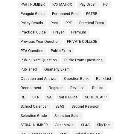
PART NUMBER
PAY MATRIX
Pay Order
Pdf
Penguin Guide
Permanent Post
PGTRB
Policy Details
Post
PPT
Practical Exam
Practical Guide
Prayer
Premium
Previous Year Question
PRIVATE COLLEGE
PTA Question
Public Exam
Public Exam Question
Public Exam Questions
Published
Quarterly Exam
Question and Answer
Question Bank
Rank List
Recruitment
Register
Revision
Rh List
RL
S.I.R
SA
Sai K Guide
SCHOOL APP
School Calendar
SEAS
Second Revision
Selection Grade
Selection Guide
SERIAL NUMBER
Sirar Movie
SLAS
Slip Test