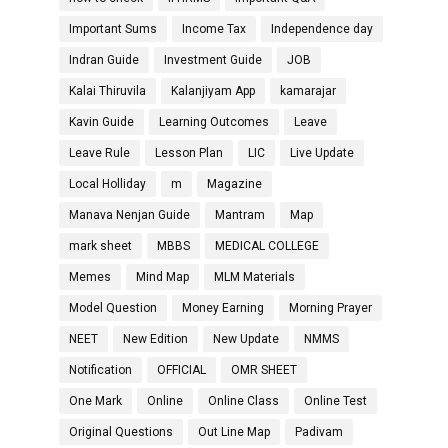
Important Sums
Income Tax
Independence day
Indran Guide
Investment Guide
JOB
Kalai Thiruvila
Kalanjiyam App
kamarajar
Kavin Guide
Learning Outcomes
Leave
Leave Rule
Lesson Plan
LIC
Live Update
Local Holliday
m
Magazine
Manava Nenjan Guide
Mantram
Map
mark sheet
MBBS
MEDICAL COLLEGE
Memes
Mind Map
MLM Materials
Model Question
Money Earning
Morning Prayer
NEET
New Edition
New Update
NMMS
Notification
OFFICIAL
OMR SHEET
One Mark
Online
Online Class
Online Test
Original Questions
Out Line Map
Padivam