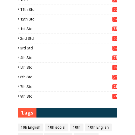
05)
11th Std
(35
4)
12th Std
(57
8)
1st Std
(56
)
2nd Std
(56
)
3rd Std
(62
)
4th Std
(73
)
5th Std
(89
)
6th Std
(23
5)
7th Std
(21
1)
9th Std
(21
8)
Tags
10h English
10h social
10th
10th English