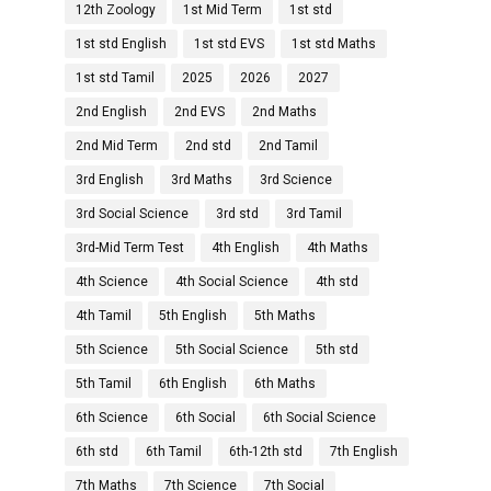
12th Zoology
1st Mid Term
1st std
1st std English
1st std EVS
1st std Maths
1st std Tamil
2025
2026
2027
2nd English
2nd EVS
2nd Maths
2nd Mid Term
2nd std
2nd Tamil
3rd English
3rd Maths
3rd Science
3rd Social Science
3rd std
3rd Tamil
3rd-Mid Term Test
4th English
4th Maths
4th Science
4th Social Science
4th std
4th Tamil
5th English
5th Maths
5th Science
5th Social Science
5th std
5th Tamil
6th English
6th Maths
6th Science
6th Social
6th Social Science
6th std
6th Tamil
6th-12th std
7th English
7th Maths
7th Science
7th Social