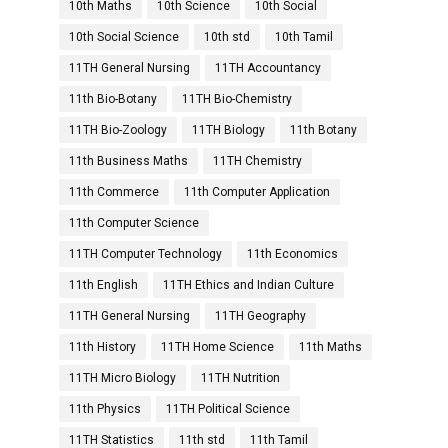
10th Maths
10th Science
10th Social
10th Social Science
10th std
10th Tamil
11TH General Nursing
11TH Accountancy
11th Bio-Botany
11TH Bio-Chemistry
11TH Bio-Zoology
11TH Biology
11th Botany
11th Business Maths
11TH Chemistry
11th Commerce
11th Computer Application
11th Computer Science
11TH Computer Technology
11th Economics
11th English
11TH Ethics and Indian Culture
11TH General Nursing
11TH Geography
11th History
11TH Home Science
11th Maths
11TH Micro Biology
11TH Nutrition
11th Physics
11TH Political Science
11TH Statistics
11th std
11th Tamil