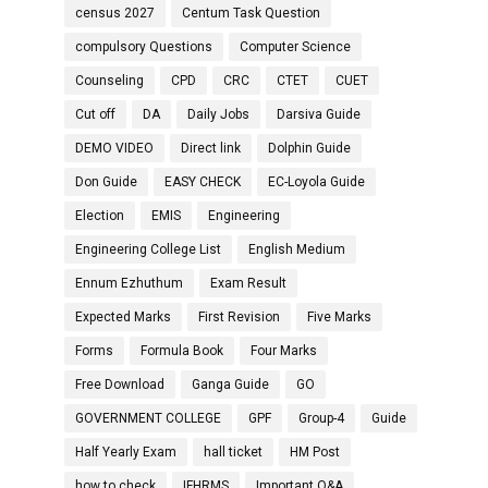
census 2027
Centum Task Question
compulsory Questions
Computer Science
Counseling
CPD
CRC
CTET
CUET
Cut off
DA
Daily Jobs
Darsiva Guide
DEMO VIDEO
Direct link
Dolphin Guide
Don Guide
EASY CHECK
EC-Loyola Guide
Election
EMIS
Engineering
Engineering College List
English Medium
Ennum Ezhuthum
Exam Result
Expected Marks
First Revision
Five Marks
Forms
Formula Book
Four Marks
Free Download
Ganga Guide
GO
GOVERNMENT COLLEGE
GPF
Group-4
Guide
Half Yearly Exam
hall ticket
HM Post
how to check
IFHRMS
Important Q&A