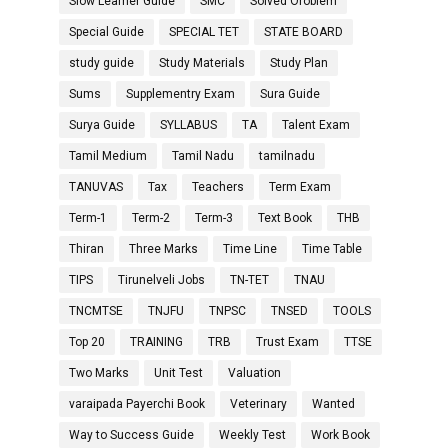
Slow Learner Guide
SMC
Solved Oroblem
Special Guide
SPECIAL TET
STATE BOARD
study guide
Study Materials
Study Plan
Sums
Supplementry Exam
Sura Guide
Surya Guide
SYLLABUS
TA
Talent Exam
Tamil Medium
Tamil Nadu
tamilnadu
TANUVAS
Tax
Teachers
Term Exam
Term-1
Term-2
Term-3
Text Book
THB
Thiran
Three Marks
Time Line
Time Table
TIPS
Tirunelveli Jobs
TN-TET
TNAU
TNCMTSE
TNJFU
TNPSC
TNSED
TOOLS
Top 20
TRAINING
TRB
Trust Exam
TTSE
Two Marks
Unit Test
Valuation
varaipada Payerchi Book
Veterinary
Wanted
Way to Success Guide
Weekly Test
Work Book