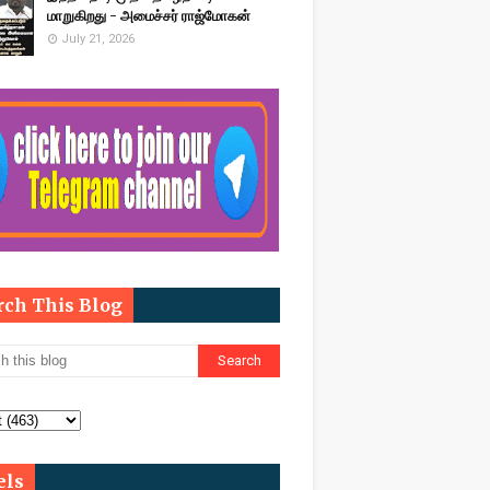
மாறுகிறது - அமைச்சர் ராஜ்மோகன்
July 21, 2026
rch This Blog
els