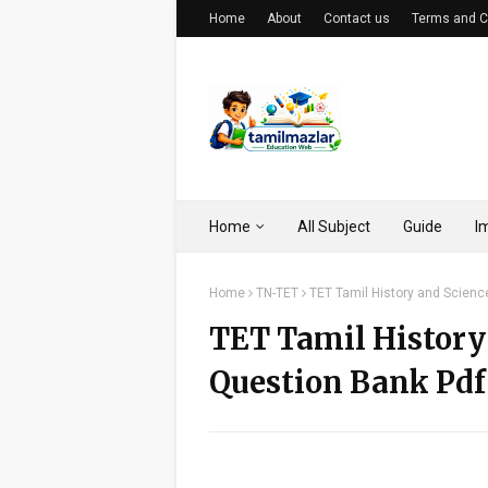
Home
About
Contact us
Terms and C
Home
All Subject
Guide
I
Home
TN-TET
TET Tamil History and Scien
TET Tamil History
Question Bank Pd