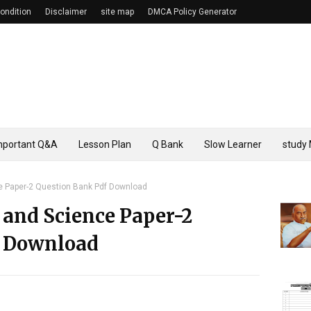
ondition
Disclaimer
site map
DMCA Policy Generator
mportant Q&A
Lesson Plan
Q Bank
Slow Learner
study 
ce Paper-2 Question Bank Pdf Download
 and Science Paper-2
f Download