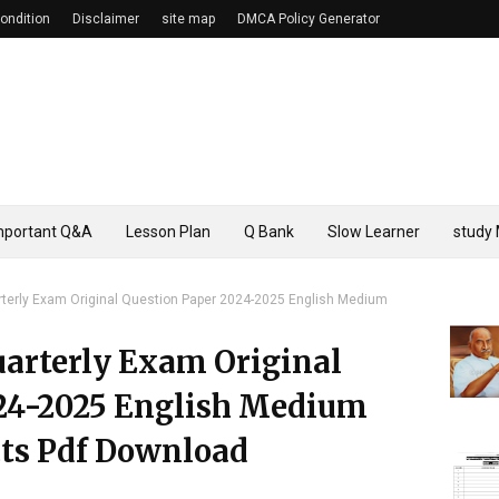
ondition
Disclaimer
site map
DMCA Policy Generator
mportant Q&A
Lesson Plan
Q Bank
Slow Learner
study 
rterly Exam Original Question Paper 2024-2025 English Medium
uarterly Exam Original
24-2025 English Medium
cts Pdf Download