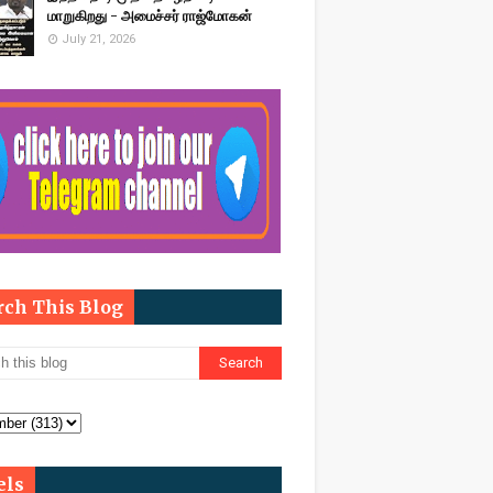
மாறுகிறது - அமைச்சர் ராஜ்மோகன்
July 21, 2026
rch This Blog
els