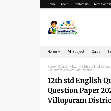
Home
About
Contact us
Terms and C
Home
All Subject
Guide
I
Home
Quarterly Exam
12th std English Qua
Villupuram Districts Pdf Download
12th std English Q
Question Paper 20
Villupuram Distri