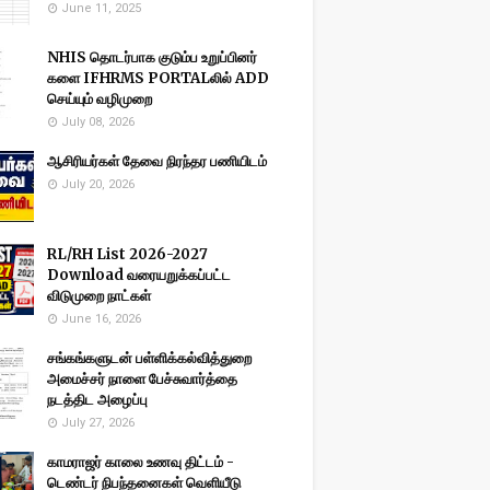
June 11, 2025
NHIS தொடர்பாக குடும்ப உறுப்பினர்
களை IFHRMS PORTALலில் ADD
செய்யும் வழிமுறை
July 08, 2026
ஆசிரியர்கள் தேவை நிரந்தர பணியிடம்
July 20, 2026
RL/RH List 2026-2027
Download வரையறுக்கப்பட்ட
விடுமுறை நாட்கள்
June 16, 2026
சங்கங்களுடன் பள்ளிக்கல்வித்துறை
அமைச்சர் நாளை பேச்சுவார்த்தை
நடத்திட அழைப்பு
July 27, 2026
காமராஜர் காலை உணவு திட்டம் -
டெண்டர் நிபந்தனைகள் வெளியீடு